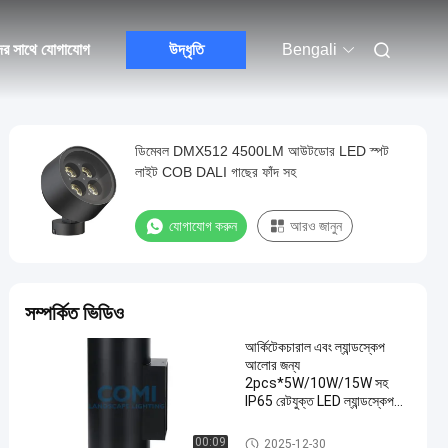
ের সাথে যোগাযোগ
উদ্ধৃতি
Bengali
ডিমেবল DMX512 4500LM আউটডোর LED স্পট
লাইট COB DALI গাছের ফাঁদ সহ
যোগাযোগ করুন
আরও জানুন
সম্পর্কিত ভিডিও
আর্কিটেকচারাল এবং ল্যান্ডস্কেপ
আলোর জন্য
2pcs*5W/10W/15W সহ
IP65 রেটযুক্ত LED ল্যান্ডস্কেপ
স্পট লাইট
LED ল্যান্ডস্কেপ স্পট লাইট
00:09
2025-12-30