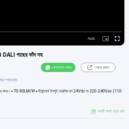
Auto
Picture-
Fullscre
in-
Picture
ALI গাছের ফাঁদ সহ
যোগাযোগ করুন
শেয়ার করুন
ইক স্পটলাইট
 করে। ▪ 70-80LM/W ▪ স্ট্যান্ডার্ড ইনপুট ভোল্টেজ হল 24Vdc বা 220-240Vac (110-
একটি বার্তা রেখে যান