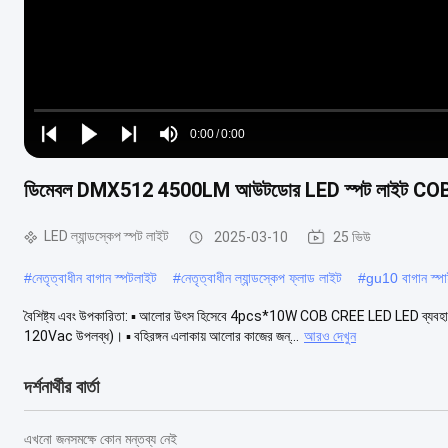
Loaded
:
0%
0:00
/
0:00
Play
Play
Play
Mute
Current
Duration
next
next
ডিমেবল DMX512 4500LM আউটডোর LED স্পট লাইট COB D
Time
LED ল্যান্ডস্কেপ স্পট লাইট
2025-03-10
25 ভিউ
#
নেতৃত্বাধীন বাগান স্পটলাইট
#
নেতৃত্বাধীন ল্যান্ডস্কেপ ফ্লাড লাইট
#
gu10 বাগান স্পা
বৈশিষ্ট্য এবং উপকারিতা: ▪ আলোর উৎস হিসেবে 4pcs*10W COB CREE LED LED ব্যবহার
120Vac উপলব্ধ)। ▪ বহিরঙ্গন এলাকায় আলোর কাজের জন্...
আরও দেখুন
দর্শনার্থীর বার্তা
এখনো জনসমক্ষে কোন মন্তব্য নেই