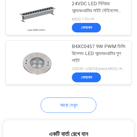
24VDC LED লিনিয়ার
আন্ডারওয়াটার লাইট স্টেইনলেস
12
স্টিল
MOQ:1 পিএসসি
যোগাযোগ
এলইডি ফাউন্টেন লাইট
B4XC0457 9W PWM ডিমিং
রিসেসড LED আন্ডারওয়াটার পুল
লাইট
USD30~USD54/piece MOQ:কোন MOQ নেই
যোগাযোগ
16
এলইডি স্টেপ লাইট
আরো দেখুন
একটি বার্তা রেখে যান