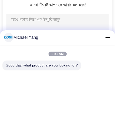
আমরা শীঘ্রই আপনাকে আবার কল করব!
33
লিনিয়ার LED ওয়াল ওয়াশার
লাইট
Michael Yang
8:51 AM
44
Good day, what product are you looking for?
সব
নিয়ন LED স্ট্রিপ লাইট
LED আন্ডারওয়াটার পুল লাইট
LED ভূগর্ভস্থ আলো
LED ল্যান্ডস্কেপ স্পট লাইট
LED হ্যান্ড্রেল লাইট