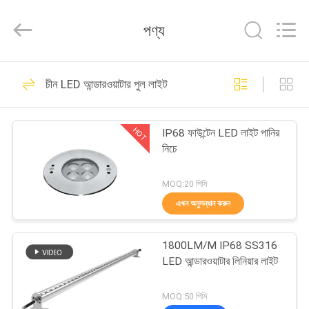
2026
COMI
LIGHTING
পণ্য
LIMITED.
All
Rights
Reserved.
বাড়ি
39
চীন LED আন্ডারওয়াটার পুল লাইট
LED আন্ডারওয়াটার পুল
পণ্য
লাইট
HOT
IP68 ফাউন্টেন LED লাইট পানির
নিচে
আমাদের
সম্পর্কে
MOQ:20 পিসি
এখন অনুসন্ধান করুন
99
কারখানা
1800LM/M IP68 SS316
ভ্রমণ
LED ভূগর্ভস্থ আলো
LED আন্ডারওয়াটার লিনিয়ার লাইট
মান
MOQ:50 পিসি