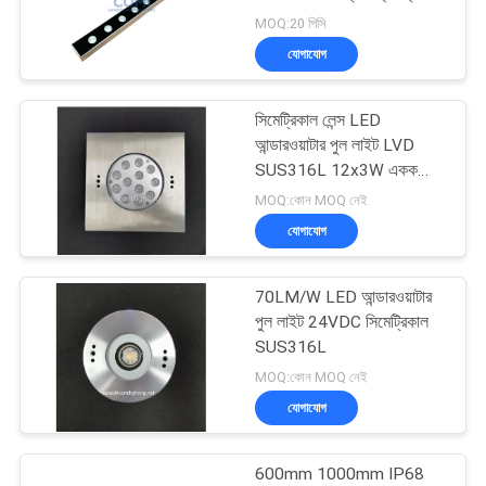
নীতি
24VDC 24W
MOQ:20 পিসি
যোগাযোগ
101
সিমেট্রিকাল লেন্স LED
এলইডি ফ্লাড লাইট
আন্ডারওয়াটার পুল লাইট LVD
SUS316L 12x3W একক
RGB RGBW
MOQ:কোন MOQ নেই
যোগাযোগ
70LM/W LED আন্ডারওয়াটার
23
পুল লাইট 24VDC সিমেট্রিকাল
LED আন্ডারওয়াটার স্পট
SUS316L
MOQ:কোন MOQ নেই
লাইট
যোগাযোগ
600mm 1000mm IP68