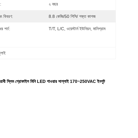
ি:
২ বছর
িং বিবরণ:
8.8 কেজি/50 পিসি/ শক্ত কাগজ
র শর্ত:
T/T, L/C, ওয়েস্টার্ন ইউনিয়ন, মানিগ্রাম
্লাই
 স্লিম প্রোফাইল মিনি LED পাওয়ার সাপ্লাই 170~250VAC ইনপুট