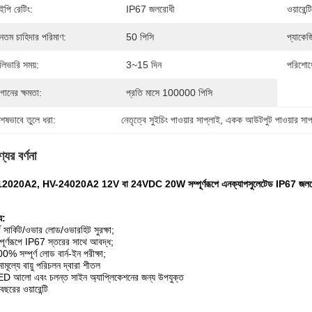
পি রেটিং:
IP67 জলরোধী
ওয়ারেন্ট
যূনতম চাহিদার পরিমাণ:
50 পিসি
প্যাকেজ
লিভারি সময়:
3~15 দিন
পরিশোধে
গানের ক্ষমতা:
প্রতি মাসে 100000 পিসি
শেষভাবে তুলে ধরা:
নেতৃত্বে সুইচিং পাওয়ার সাপ্লাই
, 
একক আউটপুট পাওয়ার সাপ
যের বর্ণনা
2020A2, HV-24020A2 12V বা 24VDC 20W সম্পূর্ণরূপে এনক্যাপসুলেটেড IP67 জলরোধী
্য:
্ট সার্কিট/ওভার লোড/ওভারহিট সুরক্ষা;
্পূর্ণরূপে IP67 স্তরের সাথে আবদ্ধ;
0% সম্পূর্ণ লোড বার্ন-ইন পরীক্ষা;
ামূল্যে বায়ু পরিচলন দ্বারা শীতল
D আলো এবং চলন্ত সাইন অ্যাপ্লিকেশনের জন্য উপযুক্ত
ছরের ওয়ারেন্টি