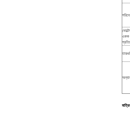
পরিব
ভোল্ট
একক 
প্রতি
তারগু
অন্যান
মাত্র