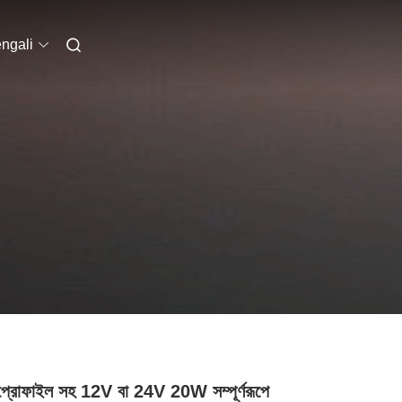
ngali
 প্রোফাইল সহ 12V বা 24V 20W সম্পূর্ণরূপে