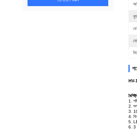
যোগাযোগ করুন
আই
ন্
ডে
যো
বি
পণ্
HV-1
বৈশিষ্ট
1. শর
2. সম
3. 10
4. বিন
5. LE
6. 3 ব