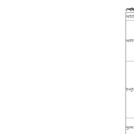
স্পেস
আইট
আউটপ
ইনপুট
সুরক্ষা