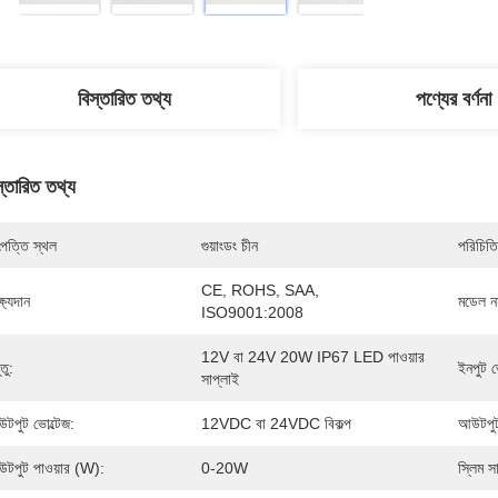
বিস্তারিত তথ্য
পণ্যের বর্ণনা
স্তারিত তথ্য
পত্তি স্থল
গুয়াংডং চীন
পরিচিতি
CE, ROHS, SAA, 
্ষ্যদান
মডেল নম
ISO9001:2008
12V বা 24V 20W IP67 LED পাওয়ার 
তু:
ইনপুট ভ
সাপ্লাই
টপুট ভোল্টেজ:
12VDC বা 24VDC বিকল্প
আউটপুট 
টপুট পাওয়ার (W):
0-20W
স্লিম স