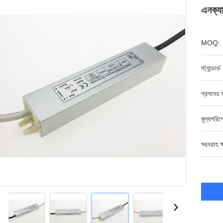
এনক্য
MOQ:
স্ট্যান্ডার
প্রসবের স
মূল্যপরি
সরবরাহ ক্