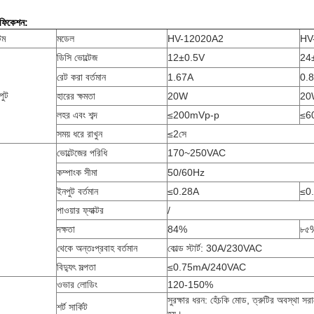
িফিকেশন:
েম
মডেল
HV-12020A2
HV
ডিসি ভোল্টেজ
12±0.5V
24
রেট করা বর্তমান
1.67A
0.
ুট
হারের ক্ষমতা
20W
20
লহর এবং শব্দ
≤200mVp-p
≤6
সময় ধরে রাখুন
≤2সে
ভোল্টেজের পরিধি
170~250VAC
কম্পাংক সীমা
50/60Hz
ইনপুট বর্তমান
≤0.28A
≤0
পাওয়ার ফ্যাক্টর
/
দক্ষতা
84%
৮৫
থেকে অন্তঃপ্রবাহ বর্তমান
কোল্ড স্টার্ট: 30A/230VAC
বিদ্যুৎ সল্পতা
≤0.75mA/240VAC
ওভার লোডিং
120-150%
সুরক্ষার ধরন: হেঁচকি মোড, ত্রুটির অবস্থা সরান
শর্ট সার্কিট