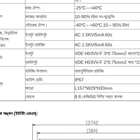
হয়।
কাজ টেম্প.
-25℃～+40℃
েশ
কাজের আর্দ্রতা
10-90% RH নন-কন্ডেন্সিং
স্টোরেজ টেম্প।
-40℃～+60℃,10～95% RH
েজ, বৈদ্যুতিক
ইনপুট আউটপুট
AC 1.5KV/5mA 60s
বিশেষ
ইনপুট-হাউজিং
AC 1.5KV/5mA 60s
রোধ
ইনপুট
VDE H03VV-F 3*0.75mm2 কালো
লি
আউটপুট
VDE H03VV-F 2*0.75mm2 সাদা *
হাউজিং উপাদান
অ্যালুমিনিয়াম হাউজিং
আইপি রেটিং
IP67
্য
মাত্রা
L157*W29*H20mm
মোড়ক
8.8 কেজি/50 পিসি/ শক্ত কাগজ
িক অঙ্কন (ইউনিট:এমএম):