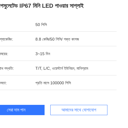
াপসুলেটেড IP67 মিনি LED পাওয়ার সাপ্লাই
50 পিসি
্ড প্যাকেজিং:
8.8 কেজি/50 পিসি/ শক্ত কাগজ
ময়ের:
3~15 দিন
শোধ পদ্ধতি:
T/T, L/C, ওয়েস্টার্ন ইউনিয়ন, মানিগ্রাম
ষমতা:
প্রতি মাসে 100000 পিসি
সেরা দাম পান
আমাদের সাথে যোগাযোগ