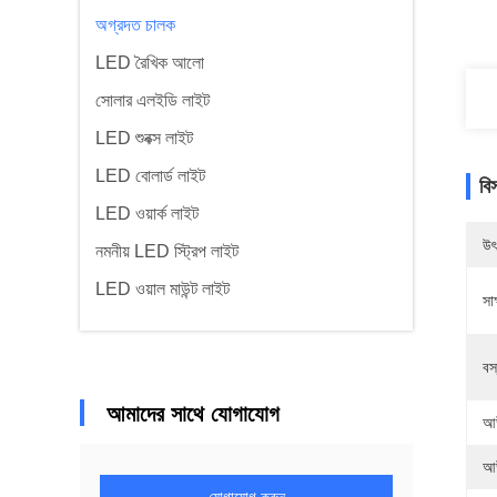
অগ্রদত চালক
LED রৈখিক আলো
সোলার এলইডি লাইট
LED শুবক্স লাইট
LED বোলার্ড লাইট
বি
LED ওয়ার্ক লাইট
উৎ
নমনীয় LED স্ট্রিপ লাইট
LED ওয়াল মাউন্ট লাইট
সাক
বস্
আমাদের সাথে যোগাযোগ
আউ
আউ