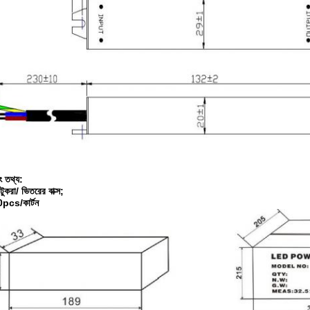
িং তথ্য:
টুকরা/ ভিতরের বাক্স;
pcs/কার্টন