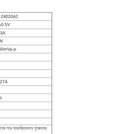
-24020A2
±0.5V
83A
W
00mVp-p
.27A
%
োর পরে স্বয়ংক্রিয়ভাবে পুনরুদ্ধার