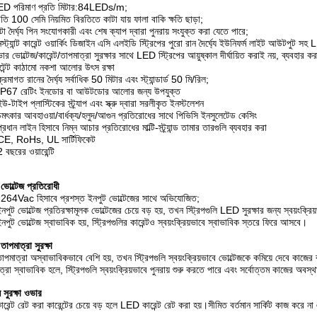
ED পরিমাণ প্রতি মিটার:84LEDs/m;
রতি 100 সেমি নিয়মিত বিরতিতে কাটা যায় ফালা বাকি ক্ষতি ছাড়া;
টা দৈর্ঘ্য পিন সংযোগকারী এবং শেষ ক্যাপ দ্বারা পুনরায় সংযুক্ত করা যেতে পারে;
স্ট্যান্ট কারেন্ট ওয়ার্কিং ডিজাইন এসি এলইডি স্ট্রিপের পুরো রান দৈর্ঘ্যে ইউনিফর্ম লাইট আউটপুট সহ
ার ভোল্টেজ/কারেন্ট/তাপমাত্রা সুরক্ষার সাথে LED স্ট্রিপের আয়ুষ্কাল দীর্ঘায়িত করাই নয়, ব্যবহার 
টেন্ট কাঠামো নকশা আলোর উৎস রক্ষা
রমাগত রানের দৈর্ঘ্য সর্বাধিক 50 মিটার এবং স্ট্যান্ডার্ড 50 মি/রিল;
IP67 রেটিং ইনডোর বা আউটডোর আলোর জন্য উপযুক্ত
-টাইপ প্লাস্টিকের স্ট্র্যাপ এবং স্ক্রু দ্বারা সরলীকৃত ইনস্টলেশন
মৎকার আবহাওয়া/বার্ধক্য/হলুদ/আগুন প্রতিরোধের সাথে পিভিসি ইনসুলেটেড কেসিং
রধান লাইন হিসাবে নিম্ন আচার প্রতিরোধের মাল্টি-স্ট্র্যান্ড তামার তারগুলি ব্যবহার করা
CE, RoHs, UL সার্টিফিকেট
 বছরের ওয়ারেন্টি
ভোল্টেজ প্রতিরোধী
64Vac হিসাবে প্রশস্ত ইনপুট ভোল্টেজের সাথে অভিযোজিত;
পুট ভোল্টেজ প্রতিরক্ষামূলক ভোল্টেজের চেয়ে বড় হয়, তখন স্ট্রিপগুলি LED সুরক্ষার জন্য স্বয়ংক্রিয
নপুট ভোল্টেজ স্বাভাবিক হয়, স্ট্রিপগুলির কারেন্টও স্বয়ংক্রিয়ভাবে স্বাভাবিক স্তরে ফিরে আসবে।
াপমাত্রা সুরক্ষা
াপমাত্রা অস্বাভাবিকভাবে বেশি হয়, তখন স্ট্রিপগুলি স্বয়ংক্রিয়ভাবে ভোল্টেজকে কমিয়ে দেবে কাজে
ত্রা স্বাভাবিক হলে, স্ট্রিপগুলি স্বয়ংক্রিয়ভাবে পুনরায় শুরু করতে পারে এবং সর্বোত্তম কাজের অবস্
ন সুরক্ষা ওভার
ারেন্ট রেট করা কারেন্টের চেয়ে বড় হলে LED কারেন্ট রেট করা হয়।সীমিত বর্তমান সার্কিট কাজ করে ন