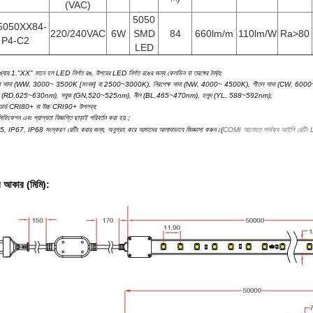
(VAC)
5050
5050XX84-
220/240VAC
6W
SMD
84
660lm/m
110lm/W
Ra>80
P4-C2
LED
্যায় 1."XX" মানে হল LED নির্গত রঙ, উপরের LED নির্গত রঙের জন্য কেলভিন বা তরঙ্গের দৈর্ঘ্য:
্ণ সাদা (WW, 3000~ 3500K [মানক] বা 2500~3000K), নিরপেক্ষ সাদা (NW, 4000~ 4500K), শীতল সাদা (CW, 60
াল (RD,625~630nm), সবুজ (GN,520~525nm), নীল (BL,465~470nm), হলুদ (YL, 588~592nm);
যান্ডার্ড CRI80+ বা উচ্চ CRI90+ উপলব্ধ;
িফিকেশন এবং প্রাপ্যতা বিজ্ঞপ্তি ছাড়াই পরিবর্তন করা হয়；
, IP67, IP68 সংস্করণ রেটিং করার জন্য, অনুগ্রহ করে আমাদের আলাদাভাবে জিজ্ঞাসা করুন।(
COMI আলোতে পার্থক্য আইপি রেটিং LE
র আকার (মিমি):