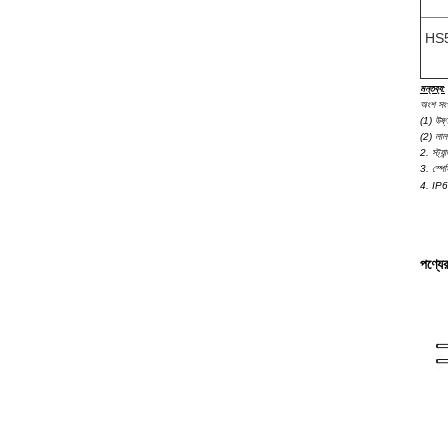
HS
মন্তব্য:
অংশ সংখ
(1) উষ
(2) ল
2. স্ট্
3. স্পেস
4. IP65
পণ্যে