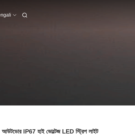
ngali
আউটডোর IP67 হাই ভোল্টেজ LED স্ট্রিপ লাইট