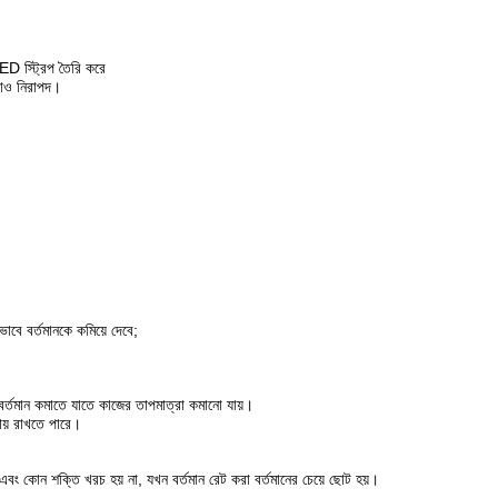
 LED স্ট্রিপ তৈরি করে
করাও নিরাপদ।
়ভাবে বর্তমানকে কমিয়ে দেবে;
র বর্তমান কমাতে যাতে কাজের তাপমাত্রা কমানো যায়।
থায় রাখতে পারে।
া এবং কোন শক্তি খরচ হয় না, যখন বর্তমান রেট করা বর্তমানের চেয়ে ছোট হয়।