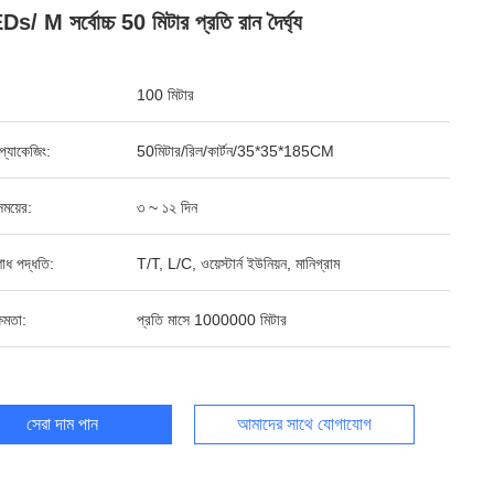
/ M সর্বোচ্চ 50 মিটার প্রতি রান দৈর্ঘ্য
100 মিটার
্ড প্যাকেজিং:
50মিটার/রিল/কার্টন/35*35*185CM
ময়ের:
৩ ~ ১২ দিন
শোধ পদ্ধতি:
T/T, L/C, ওয়েস্টার্ন ইউনিয়ন, মানিগ্রাম
ষমতা:
প্রতি মাসে 1000000 মিটার
সেরা দাম পান
আমাদের সাথে যোগাযোগ