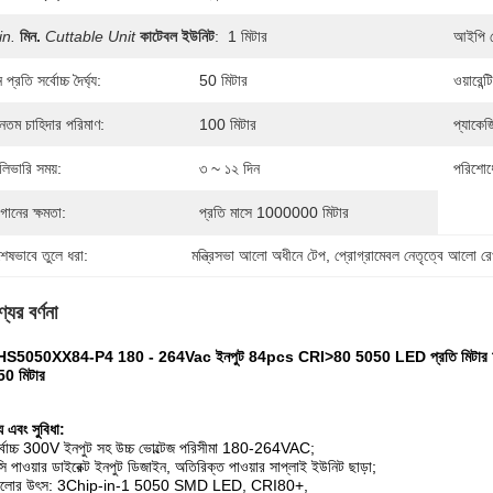
in.
মিন.
Cuttable Unit
কাটেবল ইউনিট
:
1 মিটার
আইপি র
 প্রতি সর্বোচ্চ দৈর্ঘ্য:
50 মিটার
ওয়ারেন্ট
যূনতম চাহিদার পরিমাণ:
100 মিটার
প্যাকেজ
লিভারি সময়:
৩ ~ ১২ দিন
পরিশোধে
গানের ক্ষমতা:
প্রতি মাসে 1000000 মিটার
শেষভাবে তুলে ধরা:
মন্ত্রিসভা আলো অধীনে টেপ
, 
প্রোগ্রামেবল নেতৃত্বে আলো রে
যের বর্ণনা
S5050XX84-P4 180 - 264Vac ইনপুট 84pcs CRI>80 5050 LED প্রতি মিটার আউটডোর রেট
য 50 মিটার
ট্য এবং সুবিধা:
্বোচ্চ 300V ইনপুট সহ উচ্চ ভোল্টেজ পরিসীমা 180-264VAC;
ি পাওয়ার ডাইরেক্ট ইনপুট ডিজাইন, অতিরিক্ত পাওয়ার সাপ্লাই ইউনিট ছাড়া;
লোর উৎস: 3Chip-in-1 5050 SMD LED, CRI80+,