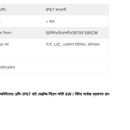
েটিং:
IP67 জলরোধী
ি:
২ বছর
িং বিবরণ:
50মিটার/রিল/কার্টন/35*35*185CM
র শর্ত:
T/T, L/C, ওয়েস্টার্ন ইউনিয়ন, মানিগ্রাম
খাচিত্রমালা
িং IP67 হাই ভোল্টেজ স্ট্রিপ লাইট 6W / মিটার সর্বোচ্চ ক্রমাগত রান