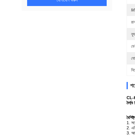
যোগাযোগ করুন
M
রান
ন্
ডে
যো
বি
পণ্
CL-H
দৈর্ঘ্
বৈশিষ্
1. সর
2. এস
3. আ