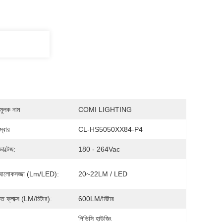
মুলক নাম
COMI LIGHTING
্বার
CL-HS5050XX84-P4
োল্টেজ:
180 - 264Vac
লোকসজ্জা (lm/LED):
20~22LM / LED
 ফ্লাক্স (LM/মিটার):
600LM/মিটার
:
পিভিসি হাউজিং