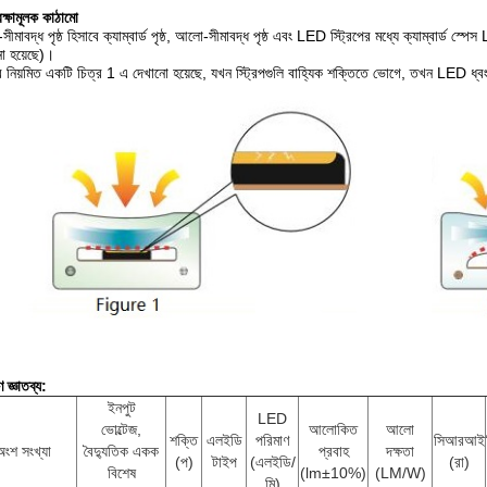
রক্ষামূলক কাঠামো
মাবদ্ধ পৃষ্ঠ হিসাবে ক্যাম্বার্ড পৃষ্ঠ, আলো-সীমাবদ্ধ পৃষ্ঠ এবং LED স্ট্রিপের মধ্যে ক্যাম্বার্ড স্
ো হয়েছে)।
ে নিয়মিত একটি চিত্র 1 এ দেখানো হয়েছে, যখন স্ট্রিপগুলি বাহ্যিক শক্তিতে ভোগে, তখন LED ধ
 জ্ঞাতব্য:
ইনপুট
LED
ভোল্টেজ,
আলোকিত
আলো
শক্তি
এলইডি
পরিমাণ
সিআরআই
অংশ সংখ্যা
বৈদ্যুতিক একক
প্রবাহ
দক্ষতা
(প)
টাইপ
(এলইডি/
(রা)
বিশেষ
(lm±10%)
(LM/W)
মি)