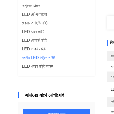
অগ্রদত চালক
LED রৈখিক আলো
সোলার এলইডি লাইট
LED শুবক্স লাইট
LED বোলার্ড লাইট
বি
LED ওয়ার্ক লাইট
উৎ
নমনীয় LED স্ট্রিপ লাইট
LED ওয়াল মাউন্ট লাইট
সাক
বস্
LE
আমাদের সাথে যোগাযোগ
শক
সি