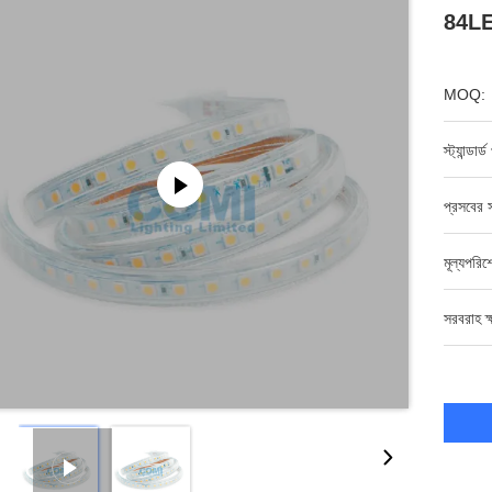
84LEDs
MOQ:
স্ট্যান্ডার
প্রসবের স
মূল্যপরি
সরবরাহ ক্