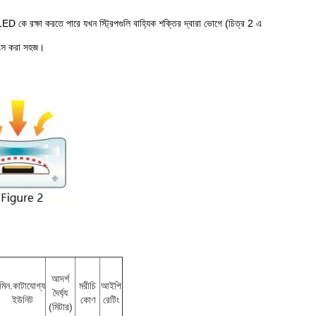
পেস LED কে রক্ষা করতে পারে যখন স্ট্রিপগুলি বাহ্যিক শক্তির দ্বারা ভোগে (চিত্র 2 এ
্বংস করা সহজ।
আদর্শ
মিন.কাটাযোগ্য
মরীচি
আইপি
দৈর্ঘ্য
ইউনিট
কোণ
রেটিং
(মিটার)