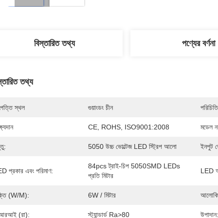
বিস্তারিত তথ্য
পণ্যের বর্ণনা
স্তারিত তথ্য
পত্তি স্থল
গুয়াংডং চীন
পরিচিতি
্ষ্যদান
CE, ROHS, ISO9001:2008
মডেল নম
তু:
5050 উচ্চ ভোল্টেজ LED স্ট্রিপ আলো
ইনপুট ভ
84pcs ট্রাই-চিপ 5050SMD LEDs 
D প্রকার এবং পরিমাণ:
LED আ
প্রতি মিটার
্তি (W/M):
6W / মিটার
আলোকিত
আরআই (রা):
স্ট্যান্ডার্ড Ra>80
উপাদান