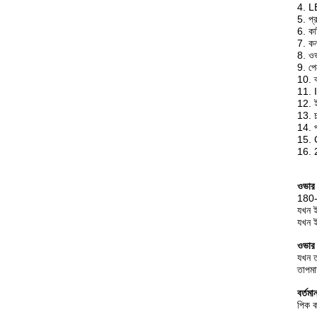
4. L
5. প্
6. কা
7. কন
8. ওভ
9. পে
10. ক্
11. 
12. ইউ
13. চ
14. প্
15. 
16. 2
ওভার 
180-2
যখন ইন
যখন ই
ওভার ত
যখন ত
তাপমা
বর্তমা
পিক ক