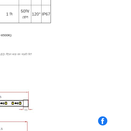
50মি/
1 মি
120°
IP67
রোল
00~6500K);
D স্ট্রিপ জন্য নাম পদ্ধতি কি?