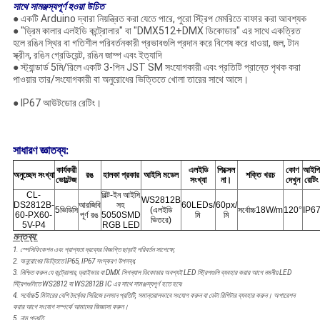
সাথে সামঞ্জস্যপূর্ণ হওয়া উচিত
● একটি Arduino দ্বারা নিয়ন্ত্রিত করা যেতে পারে, পুরো স্ট্রিপ মেমরিতে বাফার করা আবশ্যক
● "ড্রিম কালার এলইডি কন্ট্রোলার" বা "DMX512+DMX ডিকোডার" এর সাথে একত্রিত
হলে রঙিন স্থির বা গতিশীল পরিবর্তনকারী প্রভাবগুলি প্রদান করে বিশেষ করে ধাওয়া, জল, টান
স্ক্রীন, রঙিন গ্রেডিয়েন্ট, রঙিন জাম্প এবং ইত্যাদি
● স্ট্যান্ডার্ড 5মি/রিলে একটি 3-পিন JST SM সংযোগকারী এবং প্রতিটি প্রান্তে পৃথক করা
পাওয়ার তার/সংযোগকারী বা অনুরোধের ভিত্তিতে খোলা তারের সাথে আসে।
● IP67 আউটডোর রেটিং।
সাধারণ জ্ঞাতব্য:
কার্যকরী
এলইডি
পিক্সেল
কোণ
আইপ
অনুচ্ছেদ সংখ্যা
রঙ
হালকা প্রকার
আইসি মডেল
শক্তি খরচ
ভোল্টেজ
সংখ্যা
না।
দেখুন
রেটিং
CL-
বিল্ট-ইন আইসি
WS2812B
DS2812B-
আরজিবি
সহ
60LEDs/
60px/
5ভিডিসি
(এলইডি
সর্বোচ্চ18W/m
120°
IP6
60-PX60-
পূর্ণ রঙ
5050SMD
মি
মি
ভিতরে)
5V-P4
RGB LED
মন্তব্য:
1. স্পেসিফিকেশন এবং প্রাপ্যতা
দ্রব্যের
বিজ্ঞপ্তি ছাড়াই পরিবর্তন সাপেক্ষে;
2. অনুরোধের ভিত্তিতে IP65, IP67 সংস্করণ উপলব্ধ;
3. নিশ্চিত করুন যে কন্ট্রোলার, ড্রাইভার বা DMX সিগন্যাল ডিকোডার অবশ্যই LED স্ট্রিপগুলি ব্যবহার করার আগে নমনীয় LED
স্ট্রিপগুলিতে WS2812 বা WS2812B IC এর সাথে সামঞ্জস্যপূর্ণ হতে হবে৷
4. সর্বোচ্চ5 মিটারের বেশি দৈর্ঘ্যের সিরিজে চলমান প্রতিটি, সমান্তরালভাবে সংযোগ করুন বা ডেটা রিপিটার ব্যবহার করুন। অপারেশন
করার আগে সংযোগ সম্পর্কে আমাদের জিজ্ঞাসা করুন।
5. নাম পদ্ধতি: