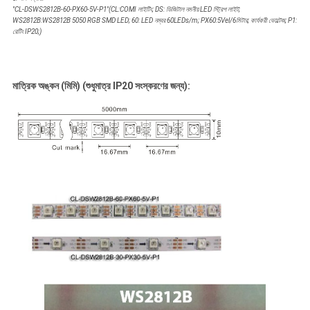
"
CL-DSWS2812B-60-PX60-5V-P1"(CL:COMI লাইটিং; DS: ডিজিটাল নমনীয় LED স্ট্রিপ লাইট;
WS2812B:WS2812B 5050 RGB SMD LED; 60: LED নম্বর 60LEDs/m; PX60:5Vel/6মিটার; কার্যকরী ভোল্টেজ;
P1:
রেটিং IP20;
)
মাত্রিক অঙ্কন (মিমি) (শুধুমাত্র IP20 সংস্করণের জন্য):