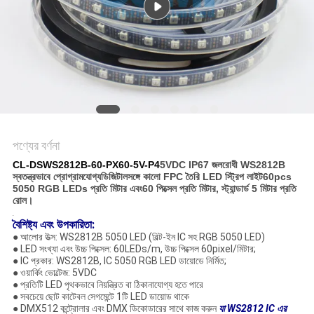
নীতি
পণ্যের বর্ণনা
CL-DSWS2812B-60-PX60-5V-P4
5VDC IP67 জলরোধী WS2812B
স্বতন্ত্রভাবে প্রোগ্রামযোগ্য
ডিজিটাল
সঙ্গে কালো FPC তৈরি LED স্ট্রিপ লাইট
60pcs
5050 RGB LEDs প্রতি মিটার এবং
60 পিক্সেল প্রতি মিটার, স্ট্যান্ডার্ড 5 মিটার প্রতি
রোল।
.
বৈশিষ্ট্য এবং উপকারিতা:
● আলোর উত্স: WS2812B 5050 LED (বিল্ট-ইন IC সহ RGB 5050 LED)
● LED সংখ্যা এবং উচ্চ পিক্সেল: 60LEDs/m, উচ্চ পিক্সেল 60pixel/মিটার;
● IC প্রকার: WS2812B, IC 5050 RGB LED ডায়োডে নির্মিত;
● ওয়ার্কিং ভোল্টেজ: 5VDC
● প্রতিটি LED পৃথকভাবে নিয়ন্ত্রিত বা ঠিকানাযোগ্য হতে পারে
● সবচেয়ে ছোট কাটেবল সেগমেন্টে 1টি LED ডায়োড থাকে
● DMX512 কন্ট্রোলার এবং DMX ডিকোডারের সাথে কাজ করুন
যা WS2812 IC এর