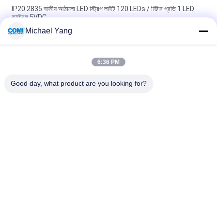
IP20 2835 নমনীয় আঠালো LED স্ট্রিপ লাইট 120 LEDs / মিটার প্রতি 1 LED
কাটেবল 5VDC
Michael Yang
ফ্যাকাশে হলুদ 3500 - 4000K CRI 80 14.4W/M-এ ক্লাস A নমনীয় LED স্ট্রিপ
লাইট
6:36 PM
ডিমেবল মাল্টি কালার RGBW 4 ইন 1 5050 নমনীয় এলইডি স্ট্রিপ লাইট 300 এলইডি /
5 মিটার
Good day, what product are you looking for?
সব
LED আন্ডারওয়াটার পুল লাইট
LED ভূগর্ভস্থ আলো
LED ল্যান্ডস্কেপ স্পট লাইট
LED হ্যান্ড্রেল লাইট
LED আন্ডারওয়াটার স্পট 
এলইডি ফ্লাড লাইট
লাইট