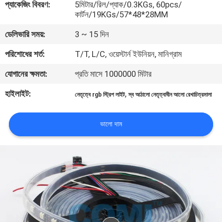
প্যাকেজিং বিবরণ:
5মিটার/রিল/প্যাক/0.3KGs, 60pcs/
নিয়ন্ত্রণ
কার্টন/19KGs/57*48*28MM
ডেলিভারি সময়:
3 ~ 15 দিন
যোগাযোগ
পরিশোধের শর্ত:
T/T, L/C, ওয়েস্টার্ন ইউনিয়ন, মানিগ্রাম
করুন
যোগানের ক্ষমতা:
প্রতি মাসে 1000000 মিটার
খবর
হাইলাইট:
,
নেতৃত্বে rgb স্ট্রিপ লাইট
স্ব আঠালো নেতৃত্বাধীন আলো রেখাচিত্রমালা
মামলা
ভালো দাম
সাইট
ম্যাপ
গোপনীয়তা