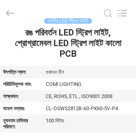
2026
COMI
LIGHTING
LIMITED.
All
নমনীয় LED স্ট্রিপ লাইট
Rights
Reserved.
রঙ পরিবর্তন LED স্ট্রিপ লাইট,
বাড়ি
প্রোগ্রামেবল LED স্ট্রিপ লাইট কালো
পণ্য
PCB
আমাদের
উৎপত্তি স্থল:
গুয়াংডং চীন
সম্পর্কে
পরিচিতিমুলক নাম:
COMI LIGHTING
সাক্ষ্যদান:
CE, ROHS, ETL , ISO9001:2008
কারখানা
মডেল নম্বার:
CL-DSWS2812B-60-PX60-5V-P4
ভ্রমণ
ন্যূনতম চাহিদার
100 মিটার
পরিমাণ:
মান