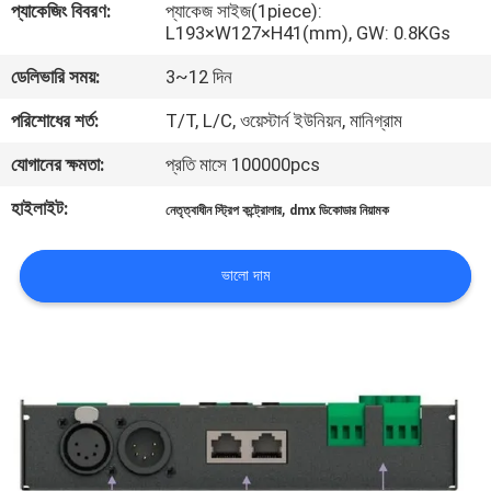
প্যাকেজিং বিবরণ:
প্যাকেজ সাইজ(1piece):
নিয়ন্ত্রণ
L193×W127×H41(mm), GW: 0.8KGs
ডেলিভারি সময়:
3~12 দিন
যোগাযোগ
পরিশোধের শর্ত:
T/T, L/C, ওয়েস্টার্ন ইউনিয়ন, মানিগ্রাম
করুন
যোগানের ক্ষমতা:
প্রতি মাসে 100000pcs
খবর
হাইলাইট:
,
নেতৃত্বাধীন স্ট্রিপ কন্ট্রোলার
dmx ডিকোডার নিয়ামক
মামলা
ভালো দাম
সাইট
ম্যাপ
গোপনীয়তা