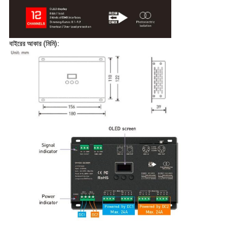
বাইরের আকার (মিমি):