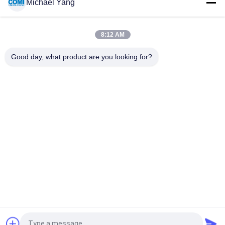
Michael Yang
একাধিক জোন ফাংশন সহ আউটডোর পরিবেশের জন্য RGBW 4CH জলরোধী RF LED
ডিমার
8:12 AM
12 - 36VDC 4 চ্যানেল এলইডি কন্ট্রোলার, আরএফ আরজিবিডব্লিউ লেড লাইট
কন্ট্রোলার একাধিক জোন ফাংশন
Good day, what product are you looking for?
সব
LED আন্ডারওয়াটার পুল লাইট
LED ভূগর্ভস্থ আলো
LED ল্যান্ডস্কেপ স্পট লাইট
LED হ্যান্ড্রেল লাইট
LED আন্ডারওয়াটার স্পট 
এলইডি ফ্লাড লাইট
লাইট
এলইডি ফাউন্টেন লাইট
এলইডি স্টেপ লাইট