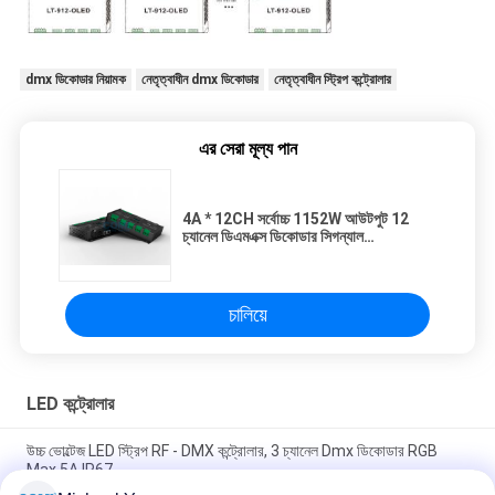
dmx ডিকোডার নিয়ামক
নেতৃত্বাধীন dmx ডিকোডার
নেতৃত্বাধীন স্ট্রিপ কন্ট্রোলার
এর সেরা মূল্য পান
4A * 12CH সর্বোচ্চ 1152W আউটপুট 12
চ্যানেল ডিএমএক্স ডিকোডার সিগন্যাল
অ্যামপ্লিফায়ার ফাংশন সহ
চালিয়ে
LED কন্ট্রোলার
উচ্চ ভোল্টেজ LED স্ট্রিপ RF - DMX কন্ট্রোলার, 3 চ্যানেল Dmx ডিকোডার RGB
Max 5A IP67