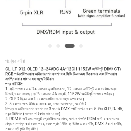
নীতি
পণ্যের বর্ণনা
CL-LT-912-OLED 12~24VDC 4A*12CH 1152W আউটপুট DIM/ CT/
RGB পর্যন্ত
সিগন্যাল আইসোলেশন ফাংশন সহ সিভি ডিএমএক্স ডিকোডার এবং সিগন্যাল
এমপ্লিফায়ার ফাংশন সহ সবুজ টার্মিনাল
পণ্য পরিচিতি:
1. হাই-পাওয়ার একাধিক চ্যানেল অ্যাপ্লিকেশন, 12 চ্যানেল আউটপুট এবং সর্বোচ্চ জন্য
ডিজাইন করা হয়েছে।প্রতি চ্যানেলে 4A কারেন্ট, 1152W আউটপুট পাওয়ার পর্যন্ত।
2. OLED স্ক্রিন এবং টাচ বোতামগুলির সাথে সহজ অপারেশন।
3. 5 ধরণের মোড ঐচ্ছিক: একক রঙ, রঙের তাপমাত্রা, আরজিবি।
সিগন্যাল আইসোলেশন ফাংশন সহ 3 ধরণের DMX পোর্ট সমর্থন করুন: 5-পিন XLR, RJ45,
সবুজ টার্মিনাল (সংকেত পরিবর্ধক ফাংশন সহ)।
4. RDM রিমোট ম্যানেজমেন্ট প্রোটোকলের সাথে, অপারেশনগুলি RDM মাস্টার কনসোলের
মাধ্যমে সম্পন্ন করা যেতে পারে, যেমন প্যারামিটার ব্রাউজিং এবং সেটিং, DMX ঠিকানা সেটিং,
সরঞ্জাম স্বীকৃতি ইত্যাদি।