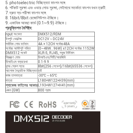
5. photoelectric বিচ্ছিন্নতা ফাংশন সঙ্গে.
6. শর্টকাট সুরক্ষা এবং ওভার লোড সুরক্ষা, সেইসাথে সতর্কতা ফাংশন যখন ত্রুটি.
7. দ্রুত স্ব-পরীক্ষা ফাংশন সঙ্গে.
8. 16bit/8bit রেজোলিউশন ঐচ্ছিক।
9. একাধিক আবছা কার্ভ (0.1~9.9) ঐচ্ছিক।
প্রযুক্তিগত বৈশিষ্ট্য:
nput সংকেত
DMX512/RDM
ইনপুট ভোল্টেজ
DC12V～DC24V
সর্বাধিক লোড বর্তমান
4A × 12CH সর্বোচ্চ48A
সর্বোচ্চ আউটপুট শক্তি
(0~48W...96W) x12CH সর্বোচ্চ.1152W
DMX512 সকেট
XLR-5, RJ45, সবুজ টার্মিনাল
নিয়ন্ত্রণ মোড
ডিআইএম/সিটি/আরজিবি
ডিআইএম বক্ররেখা
0.1-9.9
ধূসর স্কেল স্তর
8bit(256 লেভেল)/16bit(65536 লেভেল)
আলোক বৈদ্যুতিক বিচ্ছিন্নতা
হ্যাঁ
কাজ তাপমাত্রা
-30℃～65℃
মাত্রা
L180×W122×H39(mm)
প্যাকেজ ফাইলের আকার
L193×W127×H41(mm)
ওজন (GW)
800 গ্রাম