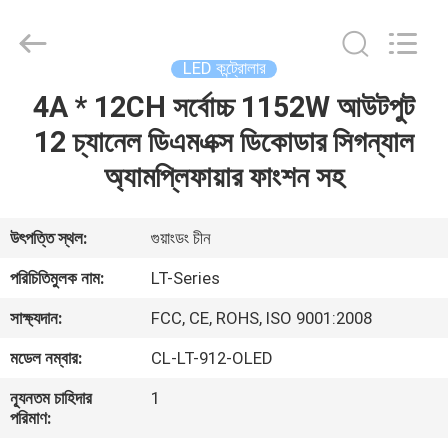
2026
COMI
LIGHTING
LIMITED.
All
LED কন্ট্রোলার
Rights
Reserved.
4A * 12CH সর্বোচ্চ 1152W আউটপুট
বাড়ি
12 চ্যানেল ডিএমএক্স ডিকোডার সিগন্যাল
পণ্য
অ্যামপ্লিফায়ার ফাংশন সহ
আমাদের
উৎপত্তি স্থল:
গুয়াংডং চীন
সম্পর্কে
পরিচিতিমুলক নাম:
LT-Series
সাক্ষ্যদান:
FCC, CE, ROHS, ISO 9001:2008
কারখানা
মডেল নম্বার:
CL-LT-912-OLED
ভ্রমণ
ন্যূনতম চাহিদার
1
পরিমাণ:
মান