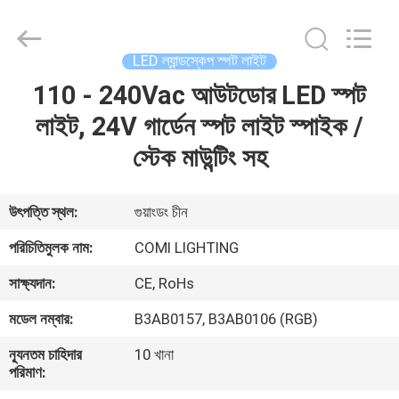
2026
COMI
LIGHTING
LIMITED.
All
LED ল্যান্ডস্কেপ স্পট লাইট
Rights
Reserved.
110 - 240Vac আউটডোর LED স্পট
বাড়ি
লাইট, 24V গার্ডেন স্পট লাইট স্পাইক /
পণ্য
স্টেক মাউন্টিং সহ
আমাদের
উৎপত্তি স্থল:
গুয়াংডং চীন
সম্পর্কে
পরিচিতিমুলক নাম:
COMI LIGHTING
সাক্ষ্যদান:
CE, RoHs
কারখানা
মডেল নম্বার:
B3AB0157, B3AB0106 (RGB)
ভ্রমণ
ন্যূনতম চাহিদার
10 খানা
পরিমাণ:
মান