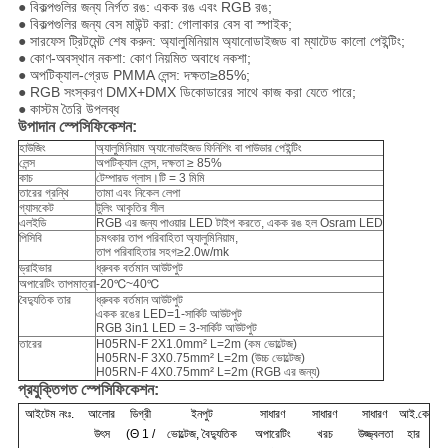
● বিকল্পগুলির জন্য নির্গত রঙ: একক রঙ এবং RGB রঙ;
● বিকল্পগুলির জন্য বেস মাউন্ট করা: গোলাকার বেস বা স্পাইক;
● সারফেস ট্রিটমেন্ট শেষ করুন: অ্যালুমিনিয়াম অ্যানোডাইজড বা ম্যাটেড কালো পেইন্টিং;
● কোণ-অবস্থান নকশা: কোণ নিয়মিত অবাধে নকশা;
● অপটিক্যাল-গ্রেড PMMA লেন্স: দক্ষতা≥85%;
● RGB সংস্করণ DMX+DMX ডিকোডারের সাথে কাজ করা যেতে পারে;
● কাস্টম তৈরি উপলব্ধ
উপাদান স্পেসিফিকেশন:
হাউজিং
অ্যালুমিনিয়াম অ্যানোডাইজড ফিনিশিং বা পাউডার পেইন্টিং
লেন্স
অপটিক্যাল লেন্স, দক্ষতা ≥ 85%
কাচ
টেম্পারড গ্লাস।টি = 3 মিমি
তারের গ্রন্থি
তামা এবং নিকেল লেপা
গ্যাসকেট
টুলিং আকৃতির সীল
এলইডি
RGB এর জন্য পাওয়ার LED টাইপ করতে, একক রঙ হল Osram LED
পিসিবি
চমৎকার তাপ পরিবাহিতা অ্যালুমিনিয়াম,
তাপ পরিবাহিতার সহগ≥2.0w/mk
ড্রাইভার
ধ্রুবক বর্তমান আউটপুট
অপারেটিং তাপমাত্রা
-20℃~40℃
বৈদ্যুতিক তার
ধ্রুবক বর্তমান আউটপুট
একক রঙের LED=1-সার্কিট আউটপুট
RGB 3in1 LED = 3-সার্কিট আউটপুট
তারের
H05RN-F 2X1.0mm² L=2m (কম ভোল্টেজ)
H05RN-F 3X0.75mm² L=2m (উচ্চ ভোল্টেজ)
H05RN-F 4X0.75mm² L=2m (RGB এর জন্য)
প্রযুক্তিগত স্পেসিফিকেশন:
আইটেম নংঃ.
আলোর
ডিগ্রী
ইনপুট
সাধারণ
সাধারণ
সাধারণ
আই.কে
উৎস
(Θ 1 /
ভোল্টেজ, বৈদ্যুতিক
অপারেটিং
খরচ
উজ্জ্বলতা
হার