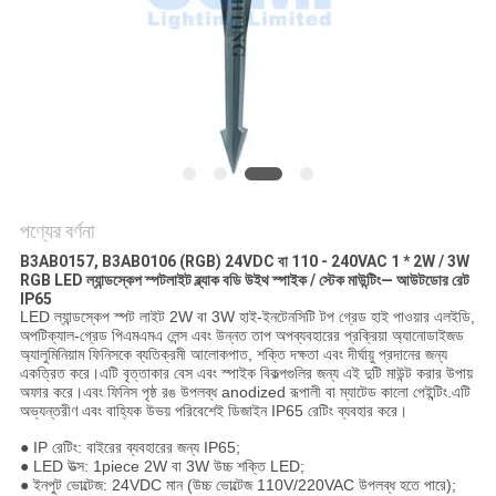
নীতি
পণ্যের বর্ণনা
B3AB0157, B3AB0106 (RGB) 24VDC বা 110 - 240VAC 1 * 2W / 3W
RGB LED ল্যান্ডস্কেপ স্পটলাইট ব্ল্যাক বডি উইথ স্পাইক / স্টেক মাউন্টিং— আউটডোর রেট
IP65
LED ল্যান্ডস্কেপ স্পট লাইট 2W বা 3W হাই-ইনটেনসিটি টপ গ্রেড হাই পাওয়ার এলইডি,
অপটিক্যাল-গ্রেড পিএমএমএ লেন্স এবং উন্নত তাপ অপব্যবহারের প্রক্রিয়া অ্যানোডাইজড
অ্যালুমিনিয়াম ফিনিসকে ব্যতিক্রমী আলোকপাত, শক্তি দক্ষতা এবং দীর্ঘায়ু প্রদানের জন্য
একত্রিত করে।এটি বৃত্তাকার বেস এবং স্পাইক বিকল্পগুলির জন্য এই দুটি মাউন্ট করার উপায়
অফার করে।এবং ফিনিস পৃষ্ঠ রঙ উপলব্ধ anodized রূপালী বা ম্যাটেড কালো পেইন্টিং.এটি
অভ্যন্তরীণ এবং বাহ্যিক উভয় পরিবেশেই ডিজাইন IP65 রেটিং ব্যবহার করে।
● IP রেটিং: বাইরের ব্যবহারের জন্য IP65;
● LED উত্স: 1piece 2W বা 3W উচ্চ শক্তি LED;
● ইনপুট ভোল্টেজ: 24VDC মান (উচ্চ ভোল্টেজ 110V/220VAC উপলব্ধ হতে পারে);