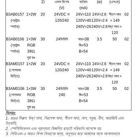
2)
একক বিশেষ
বর্তমান
(w)
(এলএম)
(V)
(mA)
B3AB0157
1×2W
20
24VDC বা
24V=110
24V=2.6
শীতল সাদা
02
(গ্রাউন্ড
120/240
120V=40
120V=2.4
= 149
স্পাইক)
240V=26
240V=2.6
উষ্ণ সাদা =
120
B3AB0106
1×3W
30
24ভিডিসি
আর=38
3.5
50
02
(গ্রাউন্ড
RGB
জি=53
স্পাইক)
3IN1
B=54
পুরা রঙ
B3AM0157
1×2W
20
24VDC বা
24V=110
24V=2.6
শীতল সাদা
02
(গোলাকার
120/240
120V=40
120V=2.4
= 149
ভিত্তি)
240V=26
240V=2.6
উষ্ণ সাদা =
120
B3AM0106
1×3W
30
24ভিডিসি
আর=38
3.5
50
02
(গোলাকার
RGB
240
জি=53
ভিত্তি)
3IN1
B=54
পুরা রঙ
বিঃদ্রঃ:
1. রঙের বিকল্প: উষ্ণ সাদা, নিরপেক্ষ সাদা, শীতল সাদা, লাল, সবুজ, নীল, আরজিবি এবং
ইত্যাদি;
2. স্পেসিফিকেশন এবং প্রাপ্যতা বিজ্ঞপ্তি ছাড়াই পরিবর্তন সাপেক্ষে হয়.
3. পিডিএফ-এ আরও বিশদ বিবরণের জন্য, অনুগ্রহ করে আমাদের সাথে আলাদাভাবে