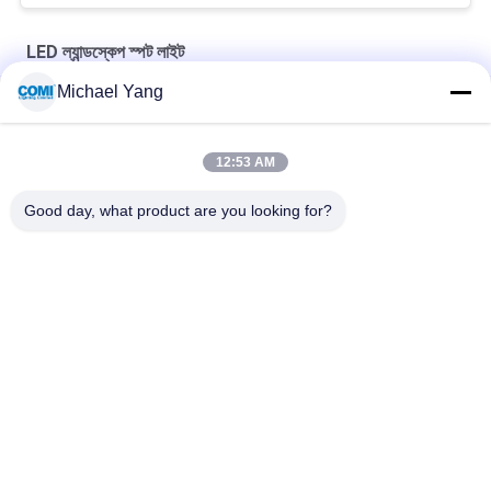
LED ল্যান্ডস্কেপ স্পট লাইট
Michael Yang
DMX512 6x3W Mono RGB RGBW LED আর্কিটেকচারাল স্পট লাইট
DALI TRIAC Dimming DMX 512 20W Led Garden Spotlights
12:53 AM
24VDC 12x3W ক্রি IP65 LED ল্যান্ডস্কেপ স্পট লাইট স্পাইক সহ
Good day, what product are you looking for?
সব
LED আন্ডারওয়াটার পুল লাইট
LED ভূগর্ভস্থ আলো
LED ল্যান্ডস্কেপ স্পট লাইট
LED হ্যান্ড্রেল লাইট
LED আন্ডারওয়াটার স্পট 
এলইডি ফ্লাড লাইট
লাইট