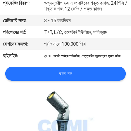
প্যাকেজিং বিবরণ:
অভ্যন্তরীণ বাক্স এবং বাইরের শক্ত কাগজ, 24 পিসি /
নিয়ন্ত্রণ
শক্ত কাগজ, 12 কেজি / শক্ত কাগজ
ডেলিভারি সময়:
3 - 15 কার্যদিবস
যোগাযোগ
পরিশোধের শর্ত:
T/T, L/C, ওয়েস্টার্ন ইউনিয়ন, মানিগ্রাম
করুন
যোগানের ক্ষমতা:
প্রতি মাসে 100,000 পিসি
খবর
হাইলাইট:
,
gu10 গার্ডেন স্পাইক স্পটলাইট
নেতৃত্বাধীন ল্যান্ডস্কেপ ফ্লাড লাইট
মামলা
ভালো দাম
সাইট
ম্যাপ
গোপনীয়তা