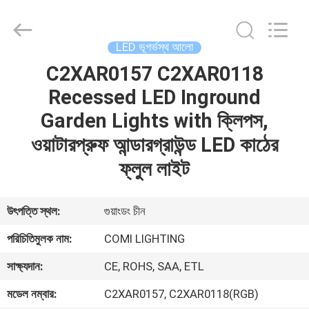
2026
COMI
LIGHTING
LIMITED.
All
LED ভূগর্ভস্থ আলো
Rights
Reserved.
C2XAR0157 C2XAR0118
বাড়ি
Recessed LED Inground
পণ্য
Garden Lights with ক্লিপস,
ওয়াটারপ্রুফ আন্ডারগ্রাউন্ড LED কাঠের
আমাদের
ফ্লুল লাইট
সম্পর্কে
উৎপত্তি স্থল:
গুয়াংডং চীন
কারখানা
পরিচিতিমুলক নাম:
COMI LIGHTING
ভ্রমণ
সাক্ষ্যদান:
CE, ROHS, SAA, ETL
মডেল নম্বার:
C2XAR0157, C2XAR0118(RGB)
মান