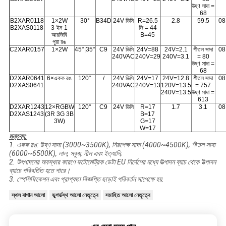
উষ্ণ সাদা =
68
B2XAR0118
1×2W
30°
B34D
24V ডিসি
R=26.5
2.8
59.5
08
B2XAS0118
3-ইন-1
জি = 44
আরজিবি
B=45
পুরা রঙ
C2XAR0157
1×2W
45°|35°
C9
24V ডিসি
24V=88
24V=2.1
শীতল সাদা
08
240VAC
240V=29
240V=3.1
= 80
উষ্ণ সাদা =
68
D2XAR0641
6×একক রঙ
120°
/
24V ডিসি
24V=17
24V=12.8
শীতল সাদা
08
D2XAS0641
240VAC
240V=13
120V=13.5
= 757
240V=13.5
উষ্ণ সাদা =
613
D2XAR1243
12×RGBW
120°
C9
24V ডিসি
R=17
1.7
3.1
08
D2XAS1243
(3R 3G 3B
B=17
3W)
G=17
W=17
মন্তব্য:
1. একক রঙ: উষ্ণ সাদা (3000~3500K), নিরপেক্ষ সাদা (4000~4500K), শীতল সাদা
(6000~6500K), লাল, সবুজ, নীল এবং ইত্যাদি;
2. উৎপাদনের অবস্থার কারণে ফটোমেট্রিক ডেটা EU নির্দেশের মধ্যে উত্পাদন ব্যাচ থেকে উত্পাদন
ব্যাচে পরিবর্তিত হতে পারে।
3. স্পেসিফিকেশন এবং প্রাপ্যতা বিজ্ঞপ্তি ছাড়াই পরিবর্তন সাপেক্ষে হয়.
স্থল বাগান আলো
ভূগর্ভস্থ আলো নেতৃত্বে
সমাহিত আলো নেতৃত্বে