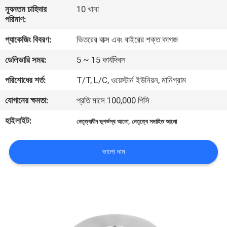
নিয়ন্ত্রণ
ন্যূনতম চাহিদার
10 খানা
পরিমাণ:
প্যাকেজিং বিবরণ:
ভিতরের বাক্স এবং বাইরের শক্ত কাগজ
যোগাযোগ
করুন
ডেলিভারি সময়:
5 ~ 15 কার্যদিবস
পরিশোধের শর্ত:
T/T, L/C, ওয়েস্টার্ন ইউনিয়ন, মানিগ্রাম
খবর
যোগানের ক্ষমতা:
প্রতি মাসে 100,000 পিসি
হাইলাইট:
,
নেতৃত্বাধীন ভূগর্ভস্থ আলো
নেতৃত্বে সমাহিত আলো
মামলা
ভালো দাম
সাইট
ম্যাপ
গোপনীয়তা