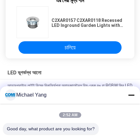
এর সেরা মূল্য পান
C2XAR0157 C2XAR0118 Recessed
LED Inground Garden Lights with
ক্লিপস, ওয়াটারপ্রুফ আন্ডারগ্রাউন্ড LED কাঠের
ফ্লুল লাইট
চালিয়ে
LED ভূগর্ভস্থ আলো
আন্ডারগ্রাউন্ড লাইট বিমের দিকনির্দেশনা অ্যাডজাস্টেবল বিম একক রঙ বা RGBW ক্রি LED
গ্রহণ করে
Michael Yang
LED ইনগ্রাউন্ড আপ লাইট ডেপথ ইলুমিন্যান্ট 0- 10V DALI DMX512 IP67
আউটডোর আন্ডারগ্রাউন্ড ল্যান্ডস্কেপ আলোর জন্য
2:52 AM
মাউন্টিং স্লিভ সহ গ্রাউন্ড আন্ডারডোর লাইটিং 20W ক্রি COB LED 105LM/W
Good day, what product are you looking for?