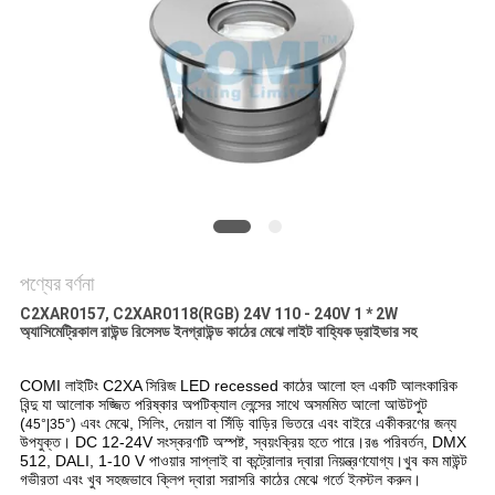
নীতি
পণ্যের বর্ণনা
C2XAR0157, C2XAR0118(RGB) 24V 110 - 240V 1 * 2W
অ্যাসিমেট্রিকাল রাউন্ড রিসেসড ইনগ্রাউন্ড কাঠের মেঝে লাইট বাহ্যিক ড্রাইভার সহ
COMI লাইটিং C2XA সিরিজ LED recessed কাঠের আলো হল একটি আলংকারিক
বিন্দু যা আলোক সজ্জিত পরিষ্কার অপটিক্যাল লেন্সের সাথে অসমমিত আলো আউটপুট
(
) এবং মেঝে, সিলিং, দেয়াল বা সিঁড়ি বাড়ির ভিতরে এবং বাইরে একীকরণের জন্য
45°|35°
উপযুক্ত। DC 12-24V সংস্করণটি অস্পষ্ট, স্বয়ংক্রিয় হতে পারে।রঙ পরিবর্তন, DMX
512, DALI, 1-10 V পাওয়ার সাপ্লাই বা কন্ট্রোলার দ্বারা নিয়ন্ত্রণযোগ্য।খুব কম মাউন্ট
গভীরতা এবং খুব সহজভাবে ক্লিপ দ্বারা সরাসরি কাঠের মেঝে গর্তে ইনস্টল করুন।