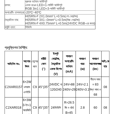
ধ্রুবক বর্তমান আউটপুট
চালক:
একক রঙের LED=1-সার্কিট আউটপুট
RGB 3in1 LED=3-সার্কিট আউটপুট
অপারেটিং তাপমাত্রা:
-20℃~40℃
H05RN-F 2X1.0mm² L=0.5m(লো ভোল্টেজ)
বৈদ্যুতিক তার:
H05RN-F 3X1।0mm² L=0.5m(উচ্চ ভোল্টেজ)
H05RN-F 4X0.75mm² L=0.5m(24VDC RGB-এর জন্য)
মাউন্ট হাতা:
পিভিসি
প্রযুক্তিগত বৈশিষ্ট্য:
ইনপুট
সাধারণ
মরীচি
ভোল্টেজ,
সাধারণ
সাধারণ
আলোর
লেন্সের
অপারেটিং
আই.কে
আইটেম নংঃ.
কোণ
বৈদ্যুতিক
খরচ
আলোকসজ্জা
উৎস
ধরন
বর্তমান
হার
(
°
)
একক বিশেষ
(w)
(lm
)
(mA)
(V)
শীতল সাদা
6×2W
24VDC বা
24V=88
24V=2.1
= 83
C2XAR0157
ওসরাম
C9
45°|35°
08
120/240
240V=29
240V=3.1
উষ্ণ সাদা =
এলইডি
68
6×3W
R=26.5
3-ইন-1
C2XAR018
C9
45°|35°
24ভিডিসি
জি = 44
2.8
60
08
আরজিবি
B=45