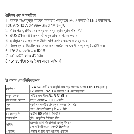
বৈশিষ্ট্য এবং উপকারিতা:
1. রিমোট লিঙ্কযুক্ত বাহ্যিক সিলিন্ডার-আকৃতির IP67 জলরোধী LED ড্রাইভার,
120V/240V/24V&RGB 24V ইনপুট;
2. বহিরাগত ড্রাইভারের জন্য সর্বনিম্ন স্থান ব্যাস 48 মিমি
3. SUS316 স্টেইনলেস স্টীল বৃত্তাকার সামনে কভার
4. অ্যালুমিনিয়াম ল্যাম্প হাউজিং তাপ অপচয় করতে সাহায্য করে
5. ক্লিপ দ্বারা ইনস্টল করা সহজ এবং কাঠের মেঝের নীচে পুরোপুরি মাউন্ট করা
6. IP67 জলরোধী এবং IK08
7. কাট আউট: dia.42 মিমি
8.
হিসাবে
প্রতিসম আলো আউটপুট
45°|35°
উপাদান স্পেসিফিকেশন:
12# ডাই-কাস্টিং অ্যালুমিনিয়াম গ্রে পাউডার লেপা T=60-80µm।
হাউজিং:
ISO ক্লাস 1/ASTM ক্লাস 4B এর আনুগত্য।
সম্মুখ ফলক:
স্টেইনলেস স্টীল SUS 316L#
কাচের চাপ ক্ষমতা
সম্পূর্ণ এলাকা = 1106 কেজি
লেন্স
প্রতিসম অপটিক্যাল লেন্স, দক্ষতা≥85%
কাচ
স্টেপ টেম্পার্ড গ্লাস।টি = 7 মিমি
তারের গ্রন্থি:
আইপি-68 পিজি-9 পিভিসি
গ্যাসকেট:
টুলিং আকৃতির সিলিকন সীল
চমৎকার তাপ পরিবাহিতা অ্যালুমিনিয়াম,
পিসিবি
তাপ পরিবাহিতার সহগ≥2.0w/mk
এলইডি:
ওসরাম বা ক্রি হাই পাওয়ার এলইডি