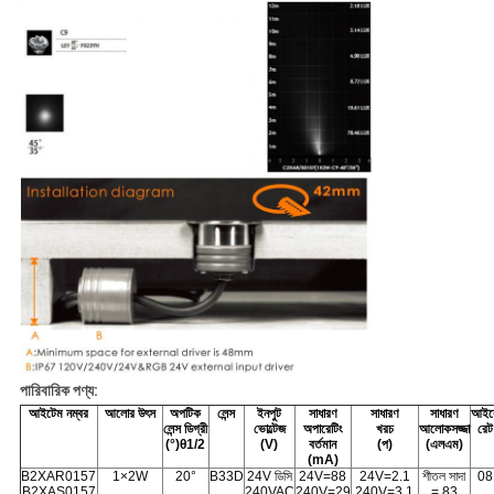
পারিবারিক পণ্য:
আইটেম নম্বর
আলোর উৎস
অপটিক
লেন্স
ইনপুট
সাধারণ
সাধারণ
সাধারণ
আইক
লেন্স ডিগ্রী
ভোল্টেজ
অপারেটিং
খরচ
আলোকসজ্জা
রেট
(°)θ1/2
(V)
বর্তমান
(প)
(এলএম)
(mA)
B2XAR0157
1×2W
20°
B33D
24V ডিসি
24V=88
24V=2.1
শীতল সাদা
08
B2XAS0157
240VAC
240V=29
240V=3.1
= 83