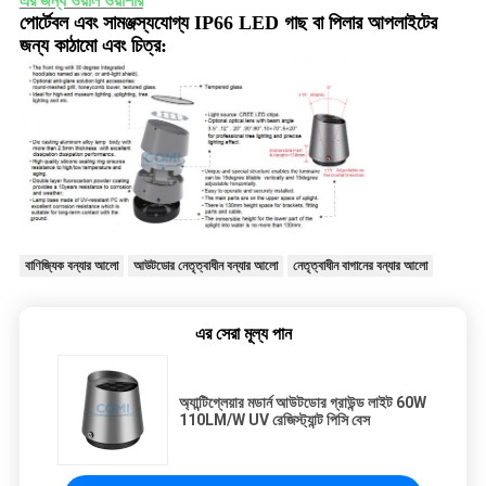
পোর্টেবল এবং সামঞ্জস্যযোগ্য IP66 LED গাছ বা পিলার আপলাইটের
জন্য কাঠামো এবং চিত্র
:
বাণিজ্যিক বন্যার আলো
আউটডোর নেতৃত্বাধীন বন্যার আলো
নেতৃত্বাধীন বাগানের বন্যার আলো
এর সেরা মূল্য পান
অ্যান্টিগ্লেয়ার মডার্ন আউটডোর গ্রাউন্ড লাইট 60W
110LM/W UV রেজিস্ট্যান্ট পিসি বেস