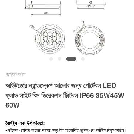
নীতি
পণ্যের বর্ণনা
আউটডোর ল্যান্ডস্কেপ আলোর জন্য পোর্টেবল LED
ফ্লাড লাইট বিম ডিরেকশন টিল্টেবল IP66 35W45W
60W
বৈশিষ্ট্য এবং উপকারিতা:
▪ বহিরঙ্গন এলাকায় আলোর কাজের জন্য উচ্চ আলোকিত প্রবাহ এবং সর্বাধিক চাক্ষুষ আরাম।