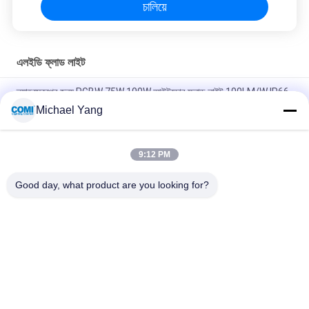
চালিয়ে
এলইডি ফ্লাড লাইট
ল্যান্ডস্কেপের জন্য RGBW 75W 100W আউটডোর ফ্লাড লাইট 100LM/W IP66
4000LM
Michael Yang
U আকৃতির বন্ধনী সহ উচ্চ আলোকিত উচ্চ তীব্রতা LED ফ্লাড লাইট 120W
9:12 PM
ল্যান্ডস্কেপ আলোর জন্য RGBW DMX512 LED গার্ডেন স্পটলাইট RDM 20W
30W 4000K
Good day, what product are you looking for?
সব
LED আন্ডারওয়াটার পুল লাইট
LED ভূগর্ভস্থ আলো
LED ল্যান্ডস্কেপ স্পট লাইট
LED হ্যান্ড্রেল লাইট