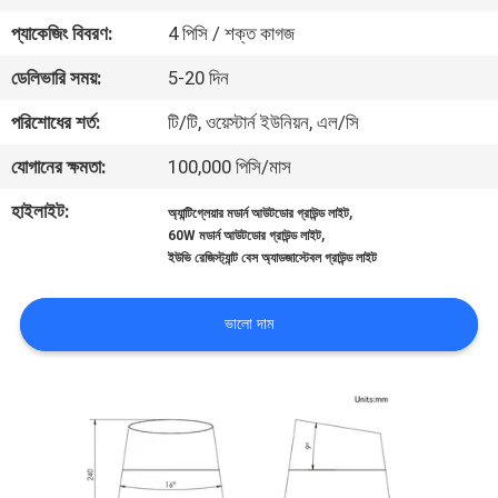
নিয়ন্ত্রণ
প্যাকেজিং বিবরণ:
4 পিসি / শক্ত কাগজ
ডেলিভারি সময়:
5-20 দিন
যোগাযোগ
পরিশোধের শর্ত:
টি/টি, ওয়েস্টার্ন ইউনিয়ন, এল/সি
করুন
যোগানের ক্ষমতা:
100,000 পিসি/মাস
খবর
হাইলাইট:
,
অ্যান্টিগ্লেয়ার মডার্ন আউটডোর গ্রাউন্ড লাইট
,
60W মডার্ন আউটডোর গ্রাউন্ড লাইট
ইউভি রেজিস্ট্যান্ট বেস অ্যাডজাস্টেবল গ্রাউন্ড লাইট
মামলা
ভালো দাম
সাইট
ম্যাপ
গোপনীয়তা