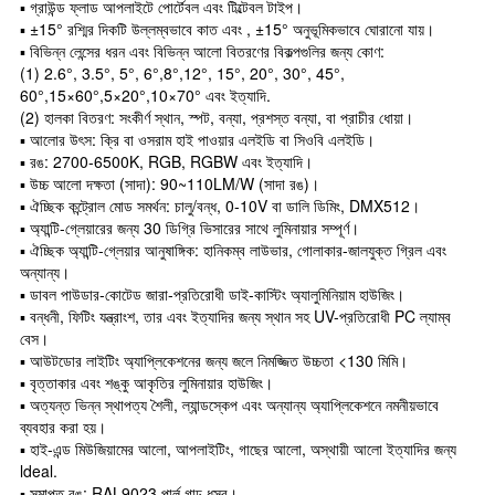
▪ গ্রাউন্ড ফ্লাড আপলাইটে পোর্টেবল এবং টিল্টেবল টাইপ।
▪ ±15° রশ্মির দিকটি উল্লম্বভাবে কাত এবং , ±15° অনুভূমিকভাবে ঘোরানো যায়।
▪ বিভিন্ন লেন্সের ধরন এবং বিভিন্ন আলো বিতরণের বিকল্পগুলির জন্য কোণ:
(1) 2.6°, 3.5°, 5°, 6°,8°,12°, 15°, 20°, 30°, 45°,
60°,15×60°,5×20°,10×70° এবং ইত্যাদি.
(2) হালকা বিতরণ: সংকীর্ণ স্থান, স্পট, বন্যা, প্রশস্ত বন্যা, বা প্রাচীর ধোয়া।
▪ আলোর উৎস: ক্রি বা ওসরাম হাই পাওয়ার এলইডি বা সিওবি এলইডি।
▪ রঙ: 2700-6500K, RGB, RGBW এবং ইত্যাদি।
▪ উচ্চ আলো দক্ষতা (সাদা): 90~110LM/W (সাদা রঙ)।
▪ ঐচ্ছিক কন্ট্রোল মোড সমর্থন: চালু/বন্ধ, 0-10V বা ডালি ডিমিং, DMX512।
▪ অ্যান্টি-গ্লেয়ারের জন্য 30 ডিগ্রি ভিসারের সাথে লুমিনায়ার সম্পূর্ণ।
▪ ঐচ্ছিক অ্যান্টি-গ্লেয়ার আনুষাঙ্গিক: হানিকম্ব লাউভার, গোলাকার-জালযুক্ত গ্রিল এবং
অন্যান্য।
▪ ডাবল পাউডার-কোটেড জারা-প্রতিরোধী ডাই-কাস্টিং অ্যালুমিনিয়াম হাউজিং।
▪ বন্ধনী, ফিটিং যন্ত্রাংশ, তার এবং ইত্যাদির জন্য স্থান সহ UV-প্রতিরোধী PC ল্যাম্ব
বেস।
▪ আউটডোর লাইটিং অ্যাপ্লিকেশনের জন্য জলে নিমজ্জিত উচ্চতা <130 মিমি।
▪ বৃত্তাকার এবং শঙ্কু আকৃতির লুমিনায়ার হাউজিং।
▪ অত্যন্ত ভিন্ন স্থাপত্য শৈলী, ল্যান্ডস্কেপ এবং অন্যান্য অ্যাপ্লিকেশনে নমনীয়ভাবে
ব্যবহার করা হয়।
▪ হাই-এন্ড মিউজিয়ামের আলো, আপলাইটিং, গাছের আলো, অস্থায়ী আলো ইত্যাদির জন্য
ldeal.
▪ সমাপ্ত রঙ: RAL9023 পার্ল গাঢ় ধূসর।