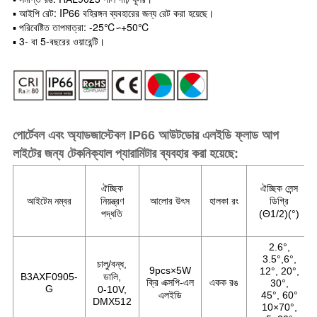
▪ আইপি রেট: IP66 বহিরঙ্গন ব্যবহারের জন্য রেট করা হয়েছে।
▪ পরিবেষ্টিত তাপমাত্রা: -25℃∽+50℃
▪ 3- বা 5-বছরের ওয়ারেন্টি।
পোর্টেবল এবং অ্যাডজাস্টেবল IP66 আউটডোর এলইডি ফ্লাড আপ
লাইটের জন্য টেকনিক্যাল প্যারামিটার ব্যবহার করা হয়েছে:
ঐচ্ছিক
ঐচ্ছিক লেন্স
আইটেম নম্বর
নিয়ন্ত্রণ
আলোর উৎস
হালকা রং
ডিগ্রি
পদ্ধতি
(Θ1/2)(°)
2.6°,
3.5°,6°,
চালু/বন্ধ,
9pcs×5W
12°, 20°,
B3AXF0905-
ডালি,
ক্রি এক্সপি-এল
একক রঙ
30°,
G
0-10V,
এলইডি
45°, 60°
DMX512
10×70°,