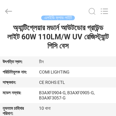
2026
COMI
LIGHTING
LIMITED.
All
এলইডি ফ্লাড লাইট
Rights
Reserved.
অ্যান্টিগ্লেয়ার মডার্ন আউটডোর গ্রাউন্ড
বাড়ি
লাইট 60W 110LM/W UV রেজিস্ট্যান্ট
পণ্য
পিসি বেস
আমাদের
উৎপত্তি স্থল:
চীন
সম্পর্কে
পরিচিতিমুলক নাম:
COMI LIGHTING
সাক্ষ্যদান:
CE ROHS ETL
কারখানা
মডেল নম্বার:
B3AXF0904-G, B3AXF0905-G,
ভ্রমণ
B3AXF3057-G
ন্যূনতম চাহিদার
10 খানা
মান
পরিমাণ: