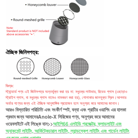
ঐচ্ছিক জিনিসপত্র:
বিঃদ্রঃ:
স্ট্যান্ডার্ড পণ্য এই জিনিসপত্র অন্তর্ভুক্ত করা হয় না: মধুচক্র লাউভার, রিডেড গ্লাস (এছাড়াও
স্ট্রাইপ গ্লাস, বা মধুচক্র গ্লাস নামেও নামকরণ করা হয়), গোলাকার জালযুক্ত গ্রিল।আপনার
অর্ডার পণ্যের জন্য এই ঐচ্ছিক আনুষাঙ্গিক প্রয়োজন হলে অনুগ্রহ করে আমাদের জানান।
আরও বিস্তারিত পরিচিতি এবং সংকীর্ণ স্পট, বন্যা এবং প্রাচীর ওয়াশিং এর হালকা
প্রভাব জন্য আমাদের
Anole-X সিরিজের পণ্য
, অনুগ্রহ করে আমাদের
ওয়েবসাইটে এই লিঙ্কে যান>>
আইপি66 এলইডি প্রজেক্টর, ফ্লাডলাইট এবং
অ্যাকসেন্ট লাইটিং, আর্কিটেকচারাল লাইটিং, ল্যান্ডস্কেপ লাইটিং এবং গার্ডেন লাইটিং
এর জন্য ওয়াল ওয়াশার