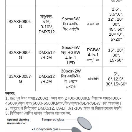
5×20°
2.6°,
3.5°,6°,
চালু/বন্ধ,
9pcs×5W
12°, 20°,
B3AXF0904-
ডালি,
ক্রি এক্সপি-
একক রঙ
30°,
G
0-10V,
জি৩ এলইডি
45°, 60°
DMX512
10×70°,
5×20°
9pcs×6W
RGBW
15°, 20°,
B3AXF0904-
DMX512
ক্রি RGBW
4-in-1
30°,
G
/RDM
4-in-1
সম্পূর্ণ রঙ
15×60°
LED
30pcs×2W
5°,
ক্রি এক্সপি-ই২
B3AXF3057-
DMX512
আরজিবি
8°,12.5°,
G
/RDM
বা ওসরাম
30°,15×60°
এলইডি
মন্তব্য:
1. রঙ: খুব উষ্ণ সাদা(2200k), উষ্ণ সাদা(2700-3000K)/ নিরপেক্ষ সাদা(4000-
4500K)/কুল সাদা(6000-6500K)/লাল/নীল/সবুজ/RGB/RGBW এবং অন্যান্য।
2. অনুরোধের ভিত্তিতে DMX512, DALI, 0/1-10V ম্লান বা নিয়ন্ত্রণযোগ্য সমর্থন;
3. নির্দিষ্টকরণ নোটিশ ছাড়াই পরিবর্তন সাপেক্ষে হয়.