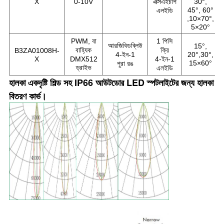
X
0-10V
এক্সএইচপি
30°,
45°, 60°
এলইডি
,10×70°,
5×20°
PWM, বা
1 পিসি
আরজিবিডব্লিউ
15°,
বাহ্যিক
ক্রি
B3ZA01008H-
4-ইন-1
20°,30°,
X
DMX512
4-ইন-1
15×60°
পুরা রঙ
ড্রাইভ
এলইডি
হালকা একদৃষ্টি শিল্ড সহ IP66 আউটডোর LED স্পটলাইটের জন্য হালকা
বিতরণ কার্ভ।