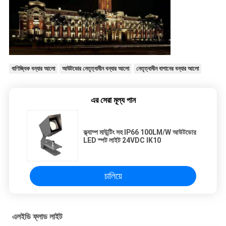
বাণিজ্যিক বন্যার আলো
আউটডোর নেতৃত্বাধীন বন্যার আলো
নেতৃত্বাধীন বাগানের বন্যার আলো
এর সেরা মূল্য পান
ক্ল্যাম্প মাউন্টিং সহ IP66 100LM/W আউটডোর
LED স্পট লাইট 24VDC IK10
চালিয়ে
এলইডি ফ্লাড লাইট