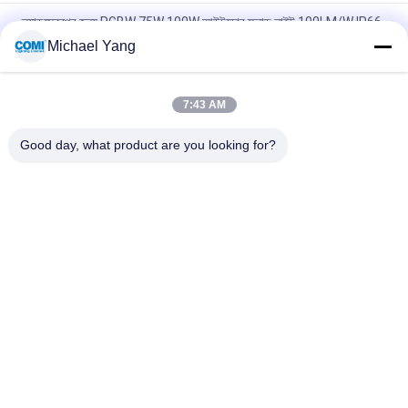
ল্যান্ডস্কেপের জন্য RGBW 75W 100W আউটডোর ফ্লাড লাইট 100LM/W IP66
4000LM
Michael Yang
U আকৃতির বন্ধনী সহ উচ্চ আলোকিত উচ্চ তীব্রতা LED ফ্লাড লাইট 120W
7:43 AM
ল্যান্ডস্কেপ আলোর জন্য RGBW DMX512 LED গার্ডেন স্পটলাইট RDM 20W
30W 4000K
Good day, what product are you looking for?
সব
LED আন্ডারওয়াটার পুল লাইট
LED ভূগর্ভস্থ আলো
LED ল্যান্ডস্কেপ স্পট লাইট
LED হ্যান্ড্রেল লাইট
LED আন্ডারওয়াটার স্পট 
এলইডি ফ্লাড লাইট
লাইট
এলইডি ফাউন্টেন লাইট
এলইডি স্টেপ লাইট