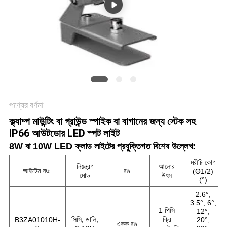
নীতি
পণ্যের বর্ণনা
ক্ল্যাম্প মাউন্টিং বা গ্রাউন্ড স্পাইক বা বাগানের জন্য স্টেক সহ
IP66 আউটডোর LED স্পট লাইট
8W বা 10W LED ফ্লাড লাইটের প্রযুক্তিগত বিশেষ উল্লেখ:
মরীচি কোণ
নিয়ন্ত্রণ
আলোর
আইটেম নংঃ.
রঙ
(Θ1/2)
মোড
উৎস
(°)
2.6°,
3.5°, 6°,
1 পিসি
12°,
সিসি, ডালি,
ক্রি
B3ZA01010H-
20°,
একক রঙ