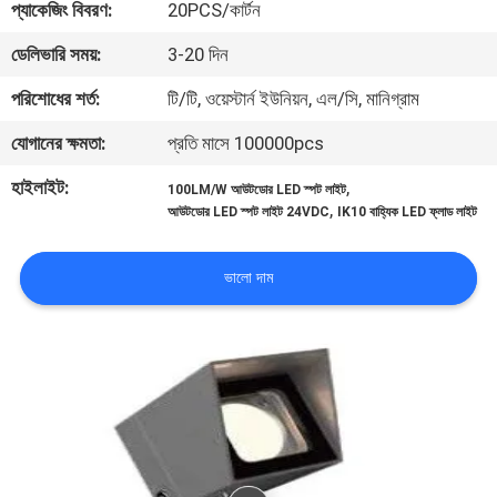
প্যাকেজিং বিবরণ:
20PCS/কার্টন
নিয়ন্ত্রণ
ডেলিভারি সময়:
3-20 দিন
যোগাযোগ
পরিশোধের শর্ত:
টি/টি, ওয়েস্টার্ন ইউনিয়ন, এল/সি, মানিগ্রাম
করুন
যোগানের ক্ষমতা:
প্রতি মাসে 100000pcs
হাইলাইট:
,
100LM/W আউটডোর LED স্পট লাইট
খবর
,
আউটডোর LED স্পট লাইট 24VDC
IK10 বাহ্যিক LED ফ্লাড লাইট
মামলা
ভালো দাম
সাইট
ম্যাপ
গোপনীয়তা