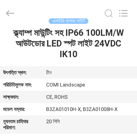
2026
COMI
LIGHTING
LIMITED.
All
এলইডি ফ্লাড লাইট
Rights
Reserved.
ক্ল্যাম্প মাউন্টিং সহ IP66 100LM/W
বাড়ি
আউটডোর LED স্পট লাইট 24VDC
পণ্য
IK10
আমাদের
উৎপত্তি স্থল:
চীন
সম্পর্কে
পরিচিতিমুলক নাম:
COMI Landscape
সাক্ষ্যদান:
CE, ROHS
কারখানা
মডেল নম্বার:
B3ZA01010H-X, B3ZA01008H-X
ভ্রমণ
ন্যূনতম চাহিদার
20 পিসি
পরিমাণ:
মান