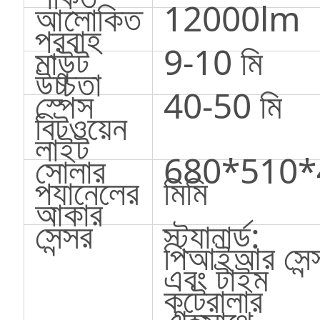
আলোকিত
12000lm
প্রবাহ
মাউন্ট
9-10 মি
উচ্চতা
স্পেস
40-50 মি
বিটওয়েন
লাইট
সোলার
680*510*
প্যানেলের
মিমি
আকার
সেন্সর
স্ট্যানার্ড:
পিআইআর সেন্
এবং টাইম
কন্ট্রোলার