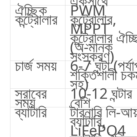
একসাথে
ঐচ্ছিক
PWM
কন্ট্রোলার
কন্ট্রোলার,
MPPT
কন্ট্রোলার ঐচ্
(অ-মানক
সংস্করণ)
চার্জ সময়
6-7 ঘন্টা (পর্যা
শক্তিশালী চ
সহ)
স্রাবের
10-12 ঘন্টার
সময়
বেশি
ব্যাটারি
টারনারি লি-আয
ব্যাটারি,
LiFePO4