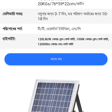
20KGs/76*59*22cm/কার্টন
নিয়ন্ত্রণ
ডেলিভারি সময়:
নমুনার জন্য 3-7 দিন, ভর পরিমাণ অর্ডারের জন্য 10-
18 দিন
যোগাযোগ
পরিশোধের শর্ত:
টি/টি, ওয়েস্টার্ন ইউনিয়ন, এল/সি
করুন
হাইলাইট:
,
,
120LM/W সোলার ফেন্স পোস্ট লাইট
100W সোলার ফেন্স পোস্ট লাইট
12000lm সোলার লেড পোস্ট লাইট
খবর
ভালো দাম
মামলা
সাইট
ম্যাপ
গোপনীয়তা