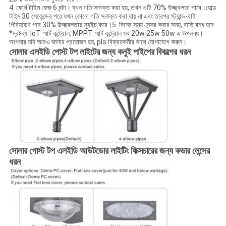
4. ফোর্থ টাইম ফেজ 6 ঘন্টা। যখন গতি সনাক্ত করা হয়, তখন এটি 70% উজ্জ্বলতা পাবে।হোল্ড
টাইম 30 সেকেন্ডের পরে যখন কোনো গতি সনাক্ত করা যায় না এবং তারপর স্ট্যান্ড-বাই
পিরিয়ডের পরে 30% উজ্জ্বলতায় স্যুইচ করে।5. দিনের সময় সেন্সর করার সময়, বাতি বন্ধ হবে.
*দ্রষ্টব্য: IoT স্মার্ট কন্ট্রোল, MPPT স্মার্ট কন্ট্রোল সব 20w 25w 50w এ উপলব্ধ।
আপনার যদি আরও জানার প্রয়োজন হয়, pls বিক্রয়কর্মীর সাথে যোগাযোগ করুন।
সোলার এলইডি পোস্ট টপ লাইটের জন্য কনুই পাইপের বিকল্পের ধরন
সোলার পোস্ট টপ এলইডি আউটডোর লাইটিং ফিক্সচারের জন্য কভার লেন্সের
ধরন