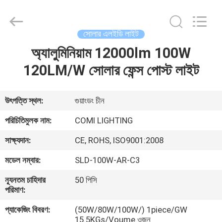
2026
COMI
LIGHTING
LIMITED.
All
সোলার এলইডি লাইট
Rights
Reserved.
অ্যালুমিনিয়াম 12000lm 100W
বাড়ি
120LM/W সোলার ফেন্স পোস্ট লাইট
পণ্য
উৎপত্তি স্থল:
গুয়াংডং চীন
আমাদের
পরিচিতিমুলক নাম:
COMI LIGHTING
সম্পর্কে
সাক্ষ্যদান:
CE, ROHS, ISO9001:2008
মডেল নম্বার:
SLD-100W-AR-C3
কারখানা
ন্যূনতম চাহিদার
50 পিসি
ভ্রমণ
পরিমাণ:
প্যাকেজিং বিবরণ:
(50W/80W/100W/) 1piece/GW
মান
15.5KGs/Voume ওজন