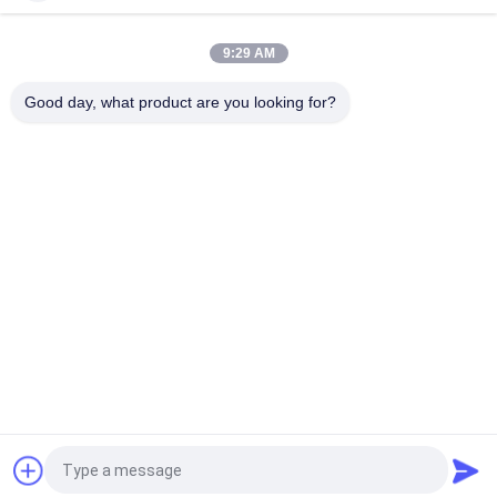
হাঁটার পথের জন্য PWM কন্ট্রোলার 100W 12000lm সোলার পোস্ট লাইট
9:29 AM
PIR সেন্সর 120LM/W SMD3030 25W সোলার লেড পোস্ট লাইট
Good day, what product are you looking for?
সব
LED আন্ডারওয়াটার পুল লাইট
LED ভূগর্ভস্থ আলো
LED ল্যান্ডস্কেপ স্পট লাইট
LED হ্যান্ড্রেল লাইট
LED আন্ডারওয়াটার স্পট 
এলইডি ফ্লাড লাইট
লাইট
এলইডি ফাউন্টেন লাইট
এলইডি স্টেপ লাইট
উদ্ধৃতির জন্য আবেদন