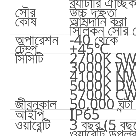
ব্যাটারি ঐচ্ছি
সৌর
উচ্চ দক্ষতা
কোষ
আমদানি করা
সিলিকন সৌর 
অপারেশন
-40 থেকে
টেম্প
+45℃
সিসিটি
2700K SW
3000K WW
4100K NW
5000K DW
5700K C
জীবনকাল
50,000 ঘন্টা
আইপি
IP65
ওয়ারেন্টি
3 বছর (5 বছ
ওয়ারেন্টি উপলব