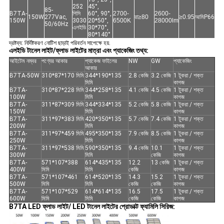
252
45°,
85-
B7TA-
পিসি
60°, 90°,
2700-
2600-
150W
277Vac,
রা≥80
≥0.95
আমি
P66
150W
3030
20*50°,
6500K
28000lm
50/60Hz
এলইডি
30*70°,
80*140°
দ্রষ্টব্য: নির্দিষ্টকরণ নোটিশ ছাড়াই পরিবর্তন সাপেক্ষে হয়.
এলইডি টানেল লাইট/ফ্লাড লাইটের মাত্রা এবং প্যাকেজিং তথ্য:
আইটেম নম্বর
পণ্যের আকার
প্যাকেজ ফাইলের
NW
GW
প্যাকেজিং
আকার
B7TA-50W
310*87*170 মিমি
344*190*135
2.8 কেজি
3.2 কেজি
1 টুকরা / শক্ত
মিমি
কাগজ
B7TA-
310*87*228 মিমি
344*258*135
4.1 কেজি
4.5 কেজি
1 টুকরা / শক্ত
100W
মিমি
কাগজ
B7TA-
311*87*309 মিমি
344*334*135
5.2 কেজি
5.8 কেজি
1 টুকরা / শক্ত
150W
মিমি
কাগজ
B7TA-
311*97*383 মিমি
420*350*135
5.7 কেজি
7.4 কেজি
1 টুকরা / শক্ত
200W
মিমি
কাগজ
B7TA-
311*97*459 মিমি
495*350*135
7.9 কেজি
8.5 কেজি
1 টুকরা / শক্ত
250W
মিমি
কাগজ
B7TA-
311*97*538 মিমি
590*350*135
9.4 কেজি
10.1
1 টুকরা / শক্ত
300W
মিমি
কেজি
কাগজ
B7TA-
571*107*388
614*435*135
12.2
13 কেজি
1 টুকরা / শক্ত
400W
মিমি
মিমি
কেজি
কাগজ
B7TA-
571*107*461
614*520*135
14.3
15.2
1 টুকরা / শক্ত
500W
মিমি
মিমি
কেজি
কেজি
কাগজ
B7TA-
571*107*529
614*614*135
16.5
17.5
1 টুকরা / শক্ত
600W
মিমি
মিমি
কেজি
কেজি
কাগজ
B7TA LED ফ্লাড লাইট/ LED টানেল লাইটের প্রোডাক্ট ফ্যামিলি সিরিজ: