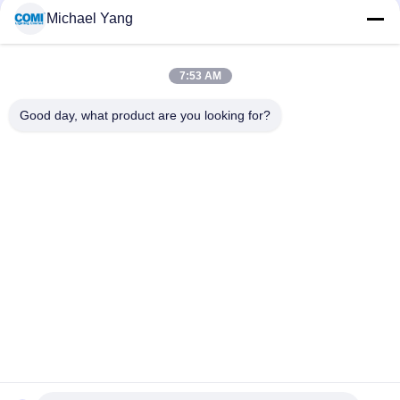
4000LM
Michael Yang
U আকৃতির বন্ধনী সহ উচ্চ আলোকিত উচ্চ তীব্রতা LED ফ্লাড লাইট 120W
7:53 AM
ল্যান্ডস্কেপ আলোর জন্য RGBW DMX512 LED গার্ডেন স্পটলাইট RDM 20W
30W 4000K
Good day, what product are you looking for?
সব
LED আন্ডারওয়াটার পুল লাইট
LED ভূগর্ভস্থ আলো
LED ল্যান্ডস্কেপ স্পট লাইট
LED হ্যান্ড্রেল লাইট
LED আন্ডারওয়াটার স্পট 
এলইডি ফ্লাড লাইট
লাইট
এলইডি ফাউন্টেন লাইট
এলইডি স্টেপ লাইট