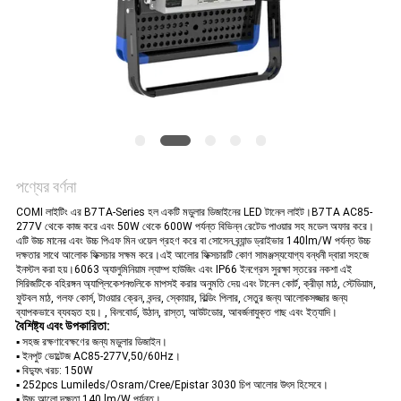
নীতি
পণ্যের বর্ণনা
COMI লাইটিং এর B7TA-Series হল একটি মডুলার ডিজাইনের LED টানেল লাইট।B7TA AC85-
277V থেকে কাজ করে এবং 50W থেকে 600W পর্যন্ত বিভিন্ন রেটেড পাওয়ার সহ মডেল অফার করে।
এটি উচ্চ মানের এবং উচ্চ পিএফ মিন ওয়েল গ্রহণ করে বা সোসেন ব্র্যান্ড ড্রাইভার 140lm/W পর্যন্ত উচ্চ
দক্ষতার সাথে আলোক ফিক্সচার সক্ষম করে।এই আলোর ফিক্সচারটি কোণ সামঞ্জস্যযোগ্য বন্ধনী দ্বারা সহজে
ইনস্টল করা হয়।6063 অ্যালুমিনিয়াম ল্যাম্প হাউজিং এবং IP66 ইনগ্রেস সুরক্ষা স্তরের নকশা এই
সিরিজটিকে বহিরঙ্গন অ্যাপ্লিকেশনগুলিকে মাপসই করার অনুমতি দেয় এবং টানেল কোর্ট, ক্রীড়া মাঠ, স্টেডিয়াম,
ফুটবল মাঠ, গলফ কোর্স, টাওয়ার ক্রেন, বন্দর, স্কোয়ার, বিল্ডিং পিলার, সেতুর জন্য আলোকসজ্জার জন্য
ব্যাপকভাবে ব্যবহৃত হয়। , বিলবোর্ড, উঠান, রাস্তা, আউটডোর, আবর্জনাযুক্ত গাছ এবং ইত্যাদি।
বৈশিষ্ট্য এবং উপকারিতা:
▪ সহজ রক্ষণাবেক্ষণের জন্য মডুলার ডিজাইন।
▪ ইনপুট ভোল্টেজ AC85-277V,50/60Hz।
▪ বিদ্যুৎ খরচ: 150W
▪ 252pcs Lumileds/Osram/Cree/Epistar 3030 চিপ আলোর উৎস হিসেবে।
▪ উচ্চ আলো দক্ষতা 140 lm/W পর্যন্ত।