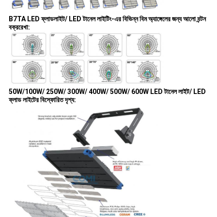
B7TA LED ফ্লাডলাইট/ LED টানেল লাইটিং-এর বিভিন্ন বিম অ্যাঙ্গেলের জন্য আলো বন্টন
বক্ররেখা:
50W/100W/ 250W/ 300W/ 400W/ 500W/ 600W LED টানেল লাইট/ LED
ফ্লাড লাইটের বিস্ফোরিত দৃশ্য: