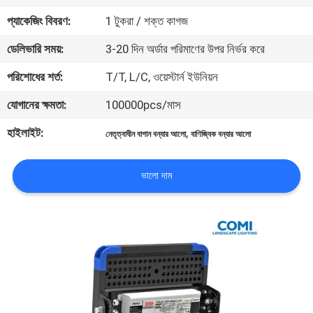
নিয়ন্ত্রণ
প্যাকেজিং বিবরণ:
1 টুকরা / শক্ত কাগজ
ডেলিভারি সময়:
3-20 দিন অর্ডার পরিমাণের উপর নির্ভর করে
যোগাযোগ
পরিশোধের শর্ত:
T/T, L/C, ওয়েস্টার্ন ইউনিয়ন
করুন
যোগানের ক্ষমতা:
100000pcs/মাস
খবর
হাইলাইট:
,
নেতৃত্বাধীন বাগান বন্যার আলো
বাণিজ্যিক বন্যার আলো
মামলা
ভালো দাম
সাইট
ম্যাপ
গোপনীয়তা