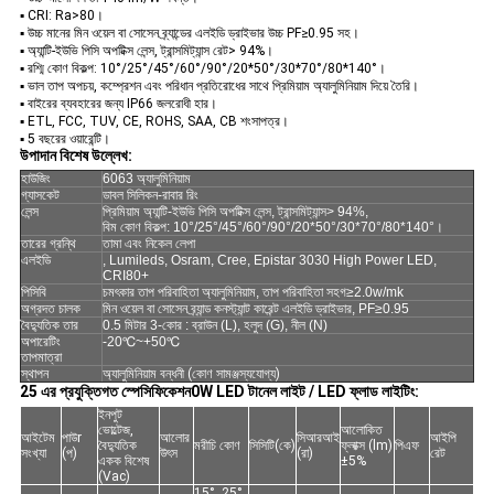
▪ CRI: Ra>80।
▪ উচ্চ মানের মিন ওয়েল বা সোসেন ব্র্যান্ডের এলইডি ড্রাইভার উচ্চ PF≥0.95 সহ।
▪ অ্যান্টি-ইউভি পিসি অপটিক্স লেন্স, ট্রান্সমিট্যান্স রেট> 94%।
▪ রশ্মি কোণ বিকল্প: 10°/25°/45°/60°/90°/20*50°/30*70°/80*140°।
▪ ভাল তাপ অপচয়, কম্প্রেশন এবং পরিধান প্রতিরোধের সাথে প্রিমিয়াম অ্যালুমিনিয়াম দিয়ে তৈরি।
▪ বাইরের ব্যবহারের জন্য IP66 জলরোধী হার।
▪ ETL, FCC, TUV, CE, ROHS, SAA, CB শংসাপত্র।
▪ 5 বছরের ওয়ারেন্টি।
উপাদান বিশেষ উল্লেখ:
হাউজিং
6063 অ্যালুমিনিয়াম
গ্যাসকেট
ডাবল সিলিকন-রাবার রিং
লেন্স
প্রিমিয়াম অ্যান্টি-ইউভি পিসি অপটিক্স লেন্স, ট্রান্সমিট্যান্স> 94%,
বিম কোণ বিকল্প: 10°/25°/45°/60°/90°/20*50°/30*70°/80*140°।
তারের গ্রন্থি
তামা এবং নিকেল লেপা
এলইডি
, Lumileds, Osram, Cree, Epistar 3030 High Power LED,
CRI80+
পিসিবি
চমৎকার তাপ পরিবাহিতা অ্যালুমিনিয়াম, তাপ পরিবাহিতা সহগ
≥
2.0w/mk
অগ্রদত চালক
মিন ওয়েল বা সোসেন ব্র্যান্ড কনস্ট্যান্ট কারেন্ট এলইডি ড্রাইভার, PF≥0.95
বৈদ্যুতিক তার
0.5 মিটার 3-কোর : ব্রাউন (L), হলুদ (G), নীল (N)
অপারেটিং
-20℃~+50℃
তাপমাত্রা
স্থাপন
অ্যালুমিনিয়াম বন্ধনী (কোণ সামঞ্জস্যযোগ্য)
25 এর প্রযুক্তিগত স্পেসিফিকেশন
0W LED টানেল লাইট / LED ফ্লাড লাইটিং
:
ইনপুট
ভোল্টেজ,
আলোকিত
আইটেম
পাউ
r
আলোর
সিআরআই
আইপি
বৈদ্যুতিক
মরীচি কোণ
সিসিটি(কে)
ফ্লাক্স (lm)
পিএফ
সংখ্যা
(প)
উৎস
(রা)
রেট
একক বিশেষ
±5%
(Vac)
15°, 25°,