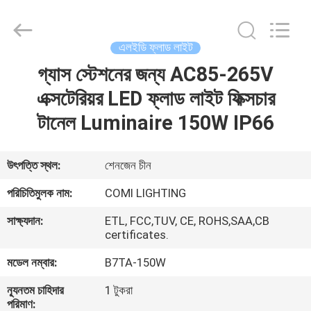
2026
COMI
LIGHTING
LIMITED.
All
এলইডি ফ্লাড লাইট
Rights
Reserved.
গ্যাস স্টেশনের জন্য AC85-265V
বাড়ি
এক্সটেরিয়র LED ফ্লাড লাইট ফিক্সচার
পণ্য
টানেল Luminaire 150W IP66
আমাদের
উৎপত্তি স্থল:
শেনজেন চীন
সম্পর্কে
পরিচিতিমুলক নাম:
COMI LIGHTING
সাক্ষ্যদান:
ETL, FCC,TUV, CE, ROHS,SAA,CB
কারখানা
certificates.
ভ্রমণ
মডেল নম্বার:
B7TA-150W
ন্যূনতম চাহিদার
1 টুকরা
মান
পরিমাণ: