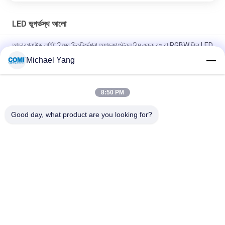
LED ভূগর্ভস্থ আলো
আন্ডারগ্রাউন্ড লাইট বিমের দিকনির্দেশনা অ্যাডজাস্টেবল বিম একক রঙ বা RGBW ক্রি LED
গ্রহণ করে
Michael Yang
LED ইনগ্রাউন্ড আপ লাইট ডেপথ ইলুমিন্যান্ট 0- 10V DALI DMX512 IP67
আউটডোর আন্ডারগ্রাউন্ড ল্যান্ডস্কেপ আলোর জন্য
8:50 PM
মাউন্টিং স্লিভ সহ গ্রাউন্ড আন্ডারডোর লাইটিং 20W ক্রি COB LED 105LM/W
Good day, what product are you looking for?
সব
LED আন্ডারওয়াটার পুল লাইট
LED ভূগর্ভস্থ আলো
LED ল্যান্ডস্কেপ স্পট লাইট
LED হ্যান্ড্রেল লাইট
LED আন্ডারওয়াটার স্পট 