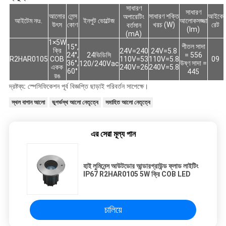
সাধারণ
সাধারণ
আলোর
লেন্স
সাধারণ শক্তি
আইকে
অপারেটিং
আইটেম নংঃ.
ইনপুট ভোল্টেজ
আলোকসজ্জা
উৎস
কোণ
খরচ (W)
রেট
বর্তমান
(lm)
(mA)
1×5W
শীতল সাদা
15°,
ক্রি
24V=240
24V=5.8
24°,
24ভিডিসি
= 556
R2HAR0105
COB
110V=53
110V=5.8
09
36°,
উষ্ণ সাদা =
120/240Vac
একক
240V=26
240V=5.8
60°
445
রঙ
দ্রষ্টব্য: স্পেসিফিকেশন পূর্ব বিজ্ঞপ্তি ছাড়াই পরিবর্তন সাপেক্ষে।
স্থল বাগান আলো
ভূগর্ভস্থ আলো নেতৃত্বে
সমাহিত আলো নেতৃত্বে
এর সেরা মূল্য পান
হাই লুমিনেন্স আউটডোর আন্ডারগ্রাউন্ড ফ্লাড লাইটিং
IP67 R2HAR0105 5W ক্রি COB LED
চালিয়ে