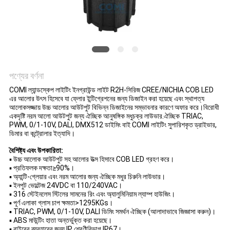
নীতি
পণ্যের বর্ণনা
COMI ল্যান্ডস্কেপ লাইটিং ইনগ্রাউন্ড লাইট R2H-সিরিজ CREE/NICHIA COB LED
এর আলোর উৎস হিসেবে যা ফ্লোর ইন্টিগ্রেশনের জন্য ডিজাইন করা হয়েছে এবং স্থাপত্য
আলোকসজ্জায় উচ্চ আলোর আউটপুট বিভিন্ন ডিজাইনের সম্ভাবনার কারণে অফার করে।বিরোধী
একদৃষ্টি নরম আলো আউটপুট জন্য ঐচ্ছিক আনুষঙ্গিক মধুচক্র লাউভার.ঐচ্ছিক TRIAC,
PWM, 0/1-10V, DALI, DMX512 ডাইমিং বাই COMI লাইটিং সুপারিশকৃত ড্রাইভার,
ডিমার বা কন্ট্রোলার ইত্যাদি।
বৈশিষ্ট্য এবং উপকারিতা:
▪ উচ্চ আলোক আউটপুট সহ আলোর উত্স হিসাবে COB LED গ্রহণ করে।
▪ প্রতিফলক দক্ষতা≥90%।
▪ অ্যান্টি-গ্লেয়ার এবং নরম আলোর জন্য ঐচ্ছিক মধুর চিরুনি লাউভার।
▪ ইনপুট ভোল্টেজ 24VDC বা 110/240VAC।
▪ 316 স্টেইনলেস স্টিলের সামনের রিং এবং অ্যালুমিনিয়াম ল্যাম্প হাউজিং।
▪ পূর্ণ এলাকা গ্লাস চাপ ক্ষমতা>1295KGs।
▪ TRIAC, PWM, 0/1-10V, DALI ডিমিং
সমর্থন ঐচ্ছিক (আলাদাভাবে জিজ্ঞাসা করুন)।
▪ ABS মাউন্টিং হাতা অন্তর্ভুক্ত করা হয়েছে।
▪ বাইরের ব্যবহারের জন্য IP শ্রেণীবিভাগ IP67।