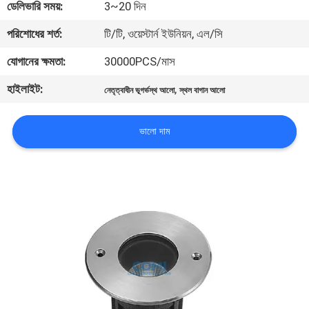
ডেলিভারি সময়:
3~20 দিন
নিয়ন্ত্রণ
পরিশোধের শর্ত:
টি/টি, ওয়েস্টার্ন ইউনিয়ন, এল/সি
যোগাযোগ
যোগানের ক্ষমতা:
30000PCS/মাস
করুন
হাইলাইট:
,
নেতৃত্বাধীন ভূগর্ভস্থ আলো
স্থল বাগান আলো
খবর
ভালো দাম
মামলা
সাইট
ম্যাপ
গোপনীয়তা