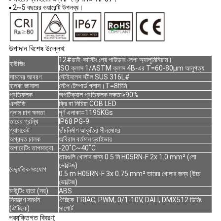
▪ 2~5 বছরের ওয়ারেন্টি উপলব্ধ।
উপাদান বিশেষ উল্লেখ:
12#ডাই-কাস্টিং গ্রে পাউডার লেপা অ্যালুমিনিয়াম।
হাউজিং
ISO ক্লাস 1/ASTM ক্লাস 4B-এর T=60-80μm আনুগত্য
সামনের আবরণ
স্টেইনলেস স্টীল SUS 316L#
হালকা জানালা
স্টেপ টেম্পার্ড গ্লাস।T=8মিমি
প্রতিফলক
অপটিক্যাল প্রতিফলক দক্ষতা≥
90%
এলইডি
ক্রি বা নিচিয়া
COB LED
গ্লাস চাপ ক্ষমতা
পূর্ণ এলাকা=1195KGs
তারের গ্রন্থি
IP68 PG-9
গ্যাসকেট
ছাঁচনির্মাণ আকৃতির সীলমোহর
অগ্রদত চালক
অবিরাম বর্তমান ড্রাইভার
অপারেটিং তাপমাত্রা
-20˚C~40˚C
তারগুলি খোলার জন্য 0.5 মি H05RN-F 2x 1.0 mm² (লো
ভোল্টেজ)
বৈদ্যুতিক সংযোগ
0.5 m H05RN-F 3x 0.75 mm² তারের খোলার জন্য (উচ্চ
ভোল্টেজ)
মাউন্টিং হাতা (সহ)
ABS
নিয়ন্ত্রণ সমর্থন
ঐচ্ছিক TRIAC,
PWM, 0/1-10V, DALI, DMX512 ডিমিং
(ঐচ্ছিক
)
সাপোর্ট
প্রযুক্তিগত বিবরণ: