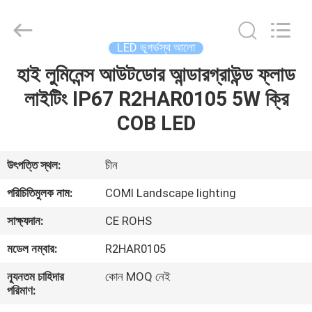
2026
COMI
LIGHTING
LIMITED.
All
LED ভূগর্ভস্থ আলো
Rights
Reserved.
হাই লুমিনেন্স আউটডোর আন্ডারগ্রাউন্ড ফ্লাড
বাড়ি
লাইটিং IP67 R2HAR0105 5W ক্রি
পণ্য
COB LED
আমাদের
উৎপত্তি স্থল:
চীন
সম্পর্কে
পরিচিতিমুলক নাম:
COMI Landscape lighting
সাক্ষ্যদান:
CE ROHS
কারখানা
মডেল নম্বার:
R2HAR0105
ভ্রমণ
ন্যূনতম চাহিদার
কোন MOQ নেই
পরিমাণ:
মান