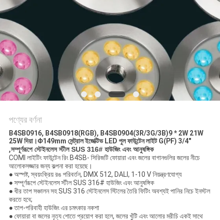
নীতি
পণ্যের বর্ণনা
B4SB0916, B4SB0918(RGB), B4SB0904(3R/3G/3B)
9 * 2W 21W
25W দিয়া।Φ149mm সেন্ট্রাল ইজেক্টিভ LED পুল ফাউন্টেন লাইট G(PF) 3/4"
,
সম্পূর্ণরূপে স্টেইনলেস স্টীল SUS 316# হাউজিং এবং আনুষঙ্গিক
COMI লাইটিং ফাউন্টেন রিং B4SB- সিরিজটি ফোয়ারা এবং জলের বাগানগুলির জলের নীচে
আলোকসজ্জার জন্য কল্পনা করা হয়েছে।
● অস্পষ্ট, স্বয়ংক্রিয় রঙ পরিবর্তন, DMX 512, DALI, 1-10 V নিয়ন্ত্রণযোগ্য
● সম্পূর্ণরূপে স্টেইনলেস স্টীল SUS 316# হাউজিং এবং আনুষঙ্গিক
● ধীর তাপ সঞ্চালন সহ SUS 316 স্টেইনলেস স্টিলের তৈরি ফিটিং অবশ্যই পানির নিচে ইনস্টল
করতে হবে;
● তাপ-পরিবাহী হাউজিং এর চমৎকার নকশা
● ফোয়ারা বা জলের নৃত্য শোতে প্রয়োগ করা হলে, জলের খুঁটি এবং আলোর মরীচি একই সাথে