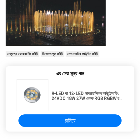
নেতৃত্বে ফোয়ারা রিং লাইট
রিসেসড পুল লাইট
লেড ওয়াটার ফাউন্টেন লাইট
এর সেরা মূল্য পান
9-LED বা 12-LED সাবমারসিবল ফাউন্টেন রিং
24VDC 18W 27W একক RGB RGBW রঙ
pWM বা DMX512 নিয়ন্ত্রণ
চালিয়ে