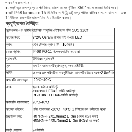
পারফর্ম করতে পারে।
● কেন্দ্রীভূত জল প্রস্থান গর্ত দিয়ে, আলো জলের খুঁটিতে 360° আলোকসজ্জা তৈরি করে।
● এই IP68 luminaire 15 মিনিটের বেশি (ঠান্ডা) জন্য পানির বাইরে চালানো যাবে না। এবং
1 মিটারের কম গভীরতায় পানির নিচে ইনস্টল করুন।
প্রযুক্তিগত বৈশিষ্ট্য:
ফ্রন্ট কভার এবং হাউজিং
ছাঁচনির্মাণ আকৃতির স্টেইনলেস স্টীল SUS 316#
আলোর উৎস:
9*2W Osram বা ক্রি হাই পাওয়ার LED
গ্লাস:
স্টেপ টেম্পার গ্লাস। টি = 10 মিমি।
তারের গ্রন্থি:
IP-68 PG-11 নিকেল-কোটেড সহ তামা
গ্যাসকেট:
ইপিডিএম গ্যাসকেট
লেন্স:
অল-ইন-ওয়ান অপটিক্যাল লেন্স, দক্ষতা≥85%
পিসিবি:
চমৎকার তাপ পরিবাহিতা অ্যালুমিনিয়াম, তাপ পরিবাহীতার সহগ≥2.0w/mk
অপারেটিং তাপমাত্রা:
-20℃~40℃
চালক:
ধ্রুবক বর্তমান আউটপুট
একক রঙের LED=2-সার্কিট আউটপুট
RGB 3in1 LED=6-সার্কিট আউটপুট
অপারেটিং তাপমাত্রা:
20℃-40℃
আবেদন পরিবেশ:
পানির তাপমাত্রা -20℃~ 40℃, 1 মিটারের কম গভীরতার মধ্যে
বৈদ্যুতিক তার:
H07RN-F 2X1.0mm
2
L=3m (একক রঙের জন্য)
H05RN-F 4X0.75mm
2
L=3m (RGB এর জন্য)
ইনপুট ভোল্টেজ:
24ভিডিসি