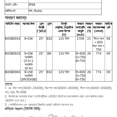
আইপি রেটিং:
IP68
সার্টিফিকেট:
সিই, RoHs
সাধারণ জ্ঞাতব্য
আইটেম নম্বর
আলোর উৎস
লেন্স
লেন্স
ইনপুট
সাধারণ
সাধারণ
সাধারণ
আইকে
ডিগ্রী
ভোল্টেজ, বৈদ্যুতিক
অপারেটিং
খরচ
আলোকসজ্জা
রেট
(°)θ1/2
একক বিশেষ
কারেন্ট
(প)
(এলএম)
(V)
(mA)
B4SB0916
9×2W
25°
B32
12V ডিসি
1769
21
শীতল সাদা
09
= 820
উষ্ণ সাদা =
750
B4SB0918
9×2W
25°
B8
12V ডিসি
R=600
26
774
09
আরজিবি
G=750
(3-ইন-1
B=750
আরজিবি
পুরা রঙ)
B4SB0904
9×2W
25°
B32
12V ডিসি
R=600
26
774
09
আরজিবি
G=750
(3R/3G/3B)
B=750
মন্তব্য:
1. রঙ: উষ্ণ সাদা (3000~3500K), নিরপেক্ষ সাদা (4000~4500K), শীতল সাদা (6000~6500K),
লাল, সবুজ, নীল, RGB
2. উৎপাদনের অবস্থার কারণে ফটোমেট্রিক ডেটা EU নির্দেশের মধ্যে উত্পাদন ব্যাচ থেকে উত্পাদন ব্যাচে
পরিবর্তিত হতে পারে।
3. স্পেসিফিকেশন এবং প্রাপ্যতা বিজ্ঞপ্তি ছাড়াই পরিবর্তন সাপেক্ষে হয়.
মাত্রিক অঙ্কন (ইউনিট:মিমি):