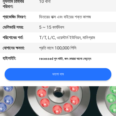
ন্যূনতম চাহিদার
10 খানা
নিয়ন্ত্রণ
পরিমাণ:
প্যাকেজিং বিবরণ:
ভিতরের বাক্স এবং বাইরের শক্ত কাগজ
যোগাযোগ
ডেলিভারি সময়:
5 ~ 15 কার্যদিবস
করুন
পরিশোধের শর্ত:
T/T, L/C, ওয়েস্টার্ন ইউনিয়ন, মানিগ্রাম
খবর
যোগানের ক্ষমতা:
প্রতি মাসে 100,000 পিসি
হাইলাইট:
,
recessed পুল লাইট
জল ফোয়ারা আলো নেতৃত্বে
মামলা
ভালো দাম
সাইট
ম্যাপ
গোপনীয়তা