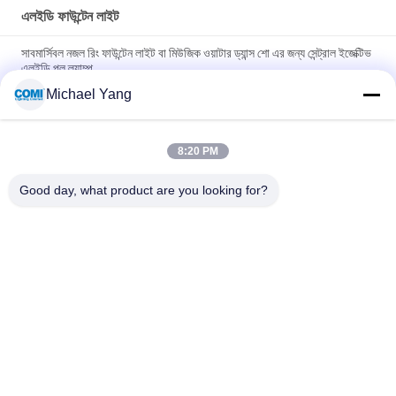
এলইডি ফাউন্টেন লাইট
সাবমার্সিবল নজল রিং ফাউন্টেন লাইট বা মিউজিক ওয়াটার ড্যান্স শো এর জন্য সেন্ট্রাল ইজেক্টিভ
এলইডি পুল ল্যাম্প
Michael Yang
B4TA0916 B4TA0918 সেন্ট্রাল ইজেক্টিভ ড্রাই ল্যান্ড সুইমিং পুল ফাউন্টেন ল্যাম্প,
ফোয়ারার জন্য জলরোধী LED লাইট
8:20 PM
B4TB1257 B4TB1218 12 * 2W সেন্ট্রাল ইজেক্টিভ LED পুল ফাউন্টেন লাইট ব্যাস
দিয়া। 182 মিমি ফ্রন্ট কভার IP68 ওয়াটারপ্রুফ
Good day, what product are you looking for?
সব
LED আন্ডারওয়াটার পুল লাইট
LED ভূগর্ভস্থ আলো
LED ল্যান্ডস্কেপ স্পট লাইট
LED হ্যান্ড্রেল লাইট
LED আন্ডারওয়াটার স্পট 
এলইডি ফ্লাড লাইট