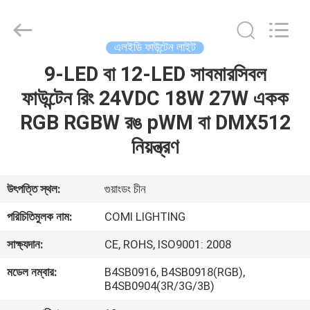
2026
COMI
LIGHTING
LIMITED.
All
এলইডি ফাউন্টেন লাইট
Rights
Reserved.
9-LED বা 12-LED সাবমারসিবল
বাড়ি
ফাউন্টেন রিং 24VDC 18W 27W একক
পণ্য
RGB RGBW রঙ pWM বা DMX512
নিয়ন্ত্রণ
আমাদের
সম্পর্কে
উৎপত্তি স্থল:
গুয়াংডং চীন
পরিচিতিমুলক নাম:
COMI LIGHTING
কারখানা
সাক্ষ্যদান:
CE, ROHS, ISO9001: 2008
ভ্রমণ
মডেল নম্বার:
B4SB0916, B4SB0918(RGB),
B4SB0904(3R/3G/3B)
মান